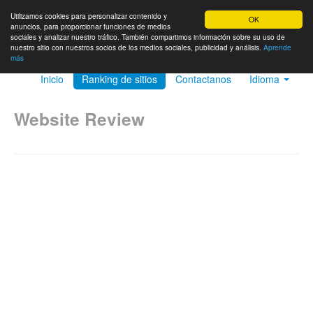
Utilizamos cookies para personalizar contenido y
OK
anuncios, para proporcionar funciones de medios
sociales y analizar nuestro tráfico. También compartimos información sobre su uso de
nuestro sitio con nuestros socios de los medios sociales, publicidad y análisis.
Aprende
más
Inicio
Ranking de sitios
Contactanos
Idioma
Website Review