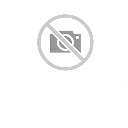
Indhold
Links
Nøgleord
Brugervenlighed
Dokument
Mobil
Optimering
PageSpeed Insights