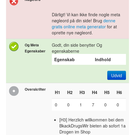
Dårligt! Vi kan ikke finde nogle meta
nøgleord på din side! Brug
denne
gratis online meta generator
for at
oprette nye nøgleord.
Godt, din side benytter Og
Og Meta
egenskaberne
Egenskaber
Egenskab
Indhold
Udvid
Overskrifter
H1
H2
H3
H4
H5
H6
0
0
1
7
0
0
[H3] Herzlich willkommen bei dem
BkackDrugsWir bieten ab sofort 1a
Drogen im Shop