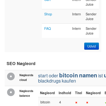
Juice
Shop
Intern
Sender
Juice
FAQ
Intern
Sender
Juice
Udvid
SEO Nøgleord
bitcoin
namen
start
oder
ist
Nøgleords
blackdrugs
kaufen
cloud
Nøgleords
Nøgleord
Indhold
Titel
Nøgleord
balance
bitcoin
4