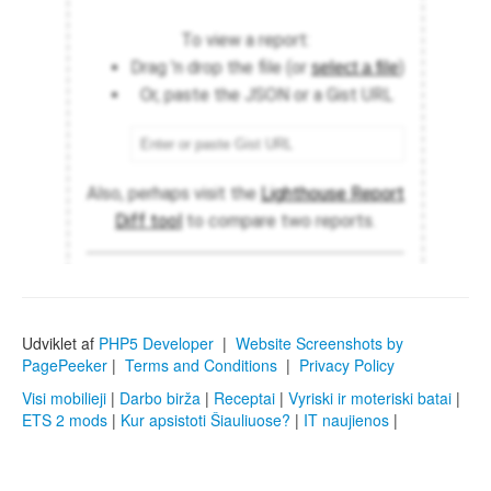
Udviklet af
PHP5 Developer
|
Website Screenshots by
PagePeeker
|
Terms and Conditions
|
Privacy Policy
Visi mobilieji
|
Darbo birža
|
Receptai
|
Vyriski ir moteriski batai
|
ETS 2 mods
|
Kur apsistoti Šiauliuose?
|
IT naujienos
|