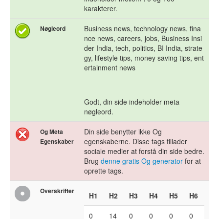
karakterer.
Business news, technology news, fina
Nøgleord
nce news, careers, jobs, Business Insi
der India, tech, politics, BI India, strate
gy, lifestyle tips, money saving tips, ent
ertainment news
Godt, din side indeholder meta
nøgleord.
Din side benytter ikke Og
Og Meta
egenskaberne. Disse tags tillader
Egenskaber
sociale medier at forstå din side bedre.
Brug
denne gratis Og generator
for at
oprette tags.
Overskrifter
H1
H2
H3
H4
H5
H6
0
14
0
0
0
0