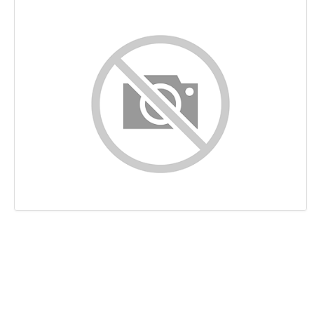
Indhold
Links
Nøgleord
Brugervenlighed
Dokument
Mobil
Optimering
PageSpeed Insights