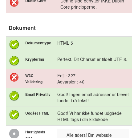
Denne side benytter IKKE Dublin
Dublin Core
Core principperne.
Dokument
HTML 5
Dokumenttype
Perfekt. Dit Charset er tildelt UTF-8.
Kryptering
Fejl : 327
W3C
Advarsler : 46
Validering
Godt! Ingen email adresser er blevet
Email Privatliv
fundet i rå tekst!
Godt! Vi har ikke fundet udgåede
Udgået HTML
HTML tags i din kildekode
Hastigheds
Alle tiders! Din webside