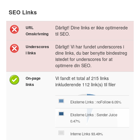
SEO Links
Dårligt! Dine links er ikke optimerede
URL
til SEO.
Omskrivning
Dårligt! Vi har fundet underscores i
Underscores
dine links, du bør benytte bindestreg
i links
istedet for underscores for at
optimere din SEO.
Vi fandt et total af 215 links
On-page
inkluderende 112 link(s) til filer
links
Eksterne Links : noFollow 6.05%
Eksterne Links : Sender Juice
0.47%
Interne Links 93.49%