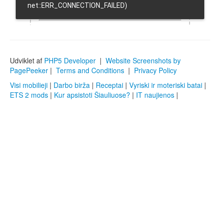
Udviklet af
PHP5 Developer
|
Website Screenshots by
PagePeeker
|
Terms and Conditions
|
Privacy Policy
Visi mobilieji
|
Darbo birža
|
Receptai
|
Vyriski ir moteriski batai
|
ETS 2 mods
|
Kur apsistoti Šiauliuose?
|
IT naujienos
|