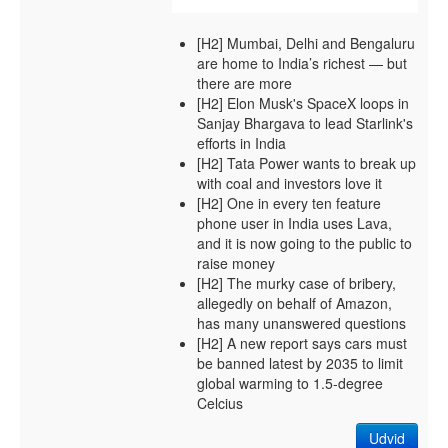
[H2] Mumbai, Delhi and Bengaluru
are home to India’s richest — but
there are more
[H2] Elon Musk's SpaceX loops in
Sanjay Bhargava to lead Starlink's
efforts in India
[H2] Tata Power wants to break up
with coal and investors love it
[H2] One in every ten feature
phone user in India uses Lava,
and it is now going to the public to
raise money
[H2] The murky case of bribery,
allegedly on behalf of Amazon,
has many unanswered questions
[H2] A new report says cars must
be banned latest by 2035 to limit
global warming to 1.5-degree
Celcius
Udvid