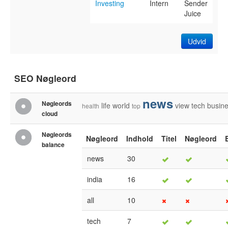
Investing
Intern
Sender
Juice
Udvid
SEO Nøgleord
news
Nøgleords
life
world
view
tech
busin
health
top
cloud
Nøgleords
Nøgleord
Indhold
Titel
Nøgleord
balance
news
30
india
16
all
10
tech
7