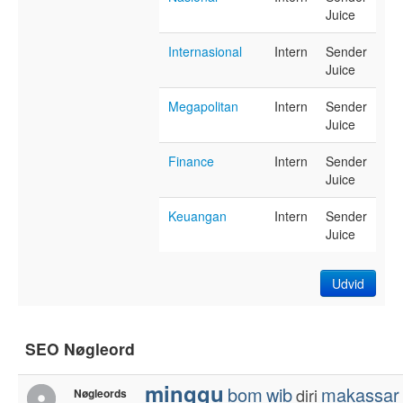
Juice
Internasional
Intern
Sender
Juice
Megapolitan
Intern
Sender
Juice
Finance
Intern
Sender
Juice
Keuangan
Intern
Sender
Juice
Udvid
SEO Nøgleord
minggu
bom
wib
makassar
diri
Nøgleords