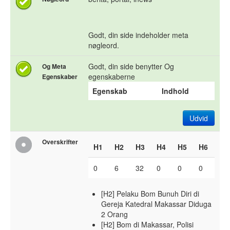
Godt, din side indeholder meta
nøgleord.
Godt, din side benytter Og
Og Meta
egenskaberne
Egenskaber
Egenskab
Indhold
Udvid
Overskrifter
H1
H2
H3
H4
H5
H6
0
6
32
0
0
0
[H2] Pelaku Bom Bunuh Diri di
Gereja Katedral Makassar Diduga
2 Orang
[H2] Bom di Makassar, Polisi