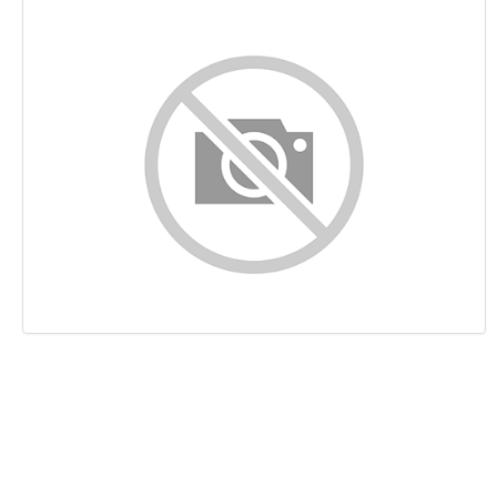
Indhold
Links
Nøgleord
Brugervenlighed
Dokument
Mobil
Optimering
PageSpeed Insights