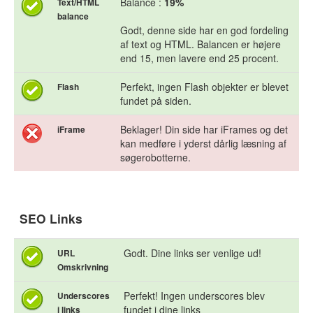
Balance :
19%
Text/HTML
balance
Godt, denne side har en god fordeling
af text og HTML. Balancen er højere
end 15, men lavere end 25 procent.
Perfekt, ingen Flash objekter er blevet
Flash
fundet på siden.
Beklager! Din side har iFrames og det
iFrame
kan medføre i yderst dårlig læsning af
søgerobotterne.
SEO Links
Godt. Dine links ser venlige ud!
URL
Omskrivning
Perfekt! Ingen underscores blev
Underscores
fundet i dine links
i links