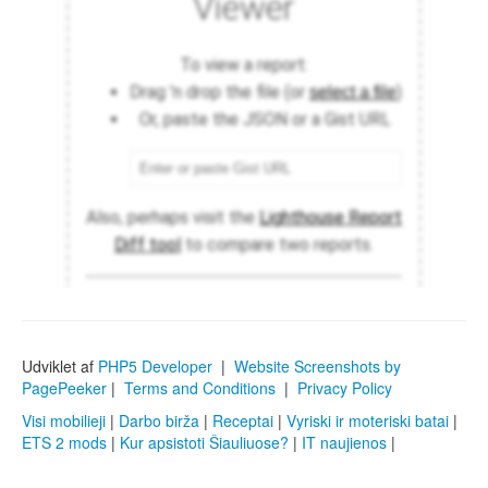
Udviklet af
PHP5 Developer
|
Website Screenshots by
PagePeeker
|
Terms and Conditions
|
Privacy Policy
Visi mobilieji
|
Darbo birža
|
Receptai
|
Vyriski ir moteriski batai
|
ETS 2 mods
|
Kur apsistoti Šiauliuose?
|
IT naujienos
|