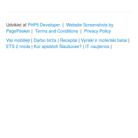
Udviklet af
PHP5 Developer
|
Website Screenshots by
PagePeeker
|
Terms and Conditions
|
Privacy Policy
Visi mobilieji
|
Darbo birža
|
Receptai
|
Vyriski ir moteriski batai
|
ETS 2 mods
|
Kur apsistoti Šiauliuose?
|
IT naujienos
|