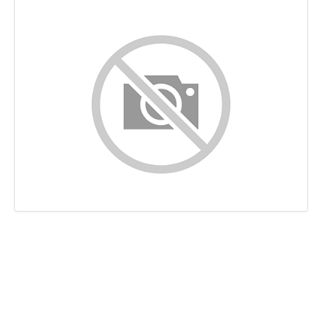
Indhold
Links
Nøgleord
Brugervenlighed
Dokument
Mobil
Optimering
PageSpeed Insights