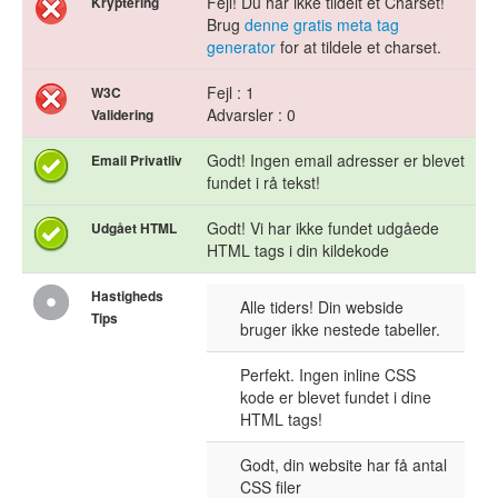
Fejl! Du har ikke tildelt et Charset!
Kryptering
Brug
denne gratis meta tag
generator
for at tildele et charset.
Fejl : 1
W3C
Advarsler : 0
Validering
Godt! Ingen email adresser er blevet
Email Privatliv
fundet i rå tekst!
Godt! Vi har ikke fundet udgåede
Udgået HTML
HTML tags i din kildekode
Hastigheds
Alle tiders! Din webside
Tips
bruger ikke nestede tabeller.
Perfekt. Ingen inline CSS
kode er blevet fundet i dine
HTML tags!
Godt, din website har få antal
CSS filer