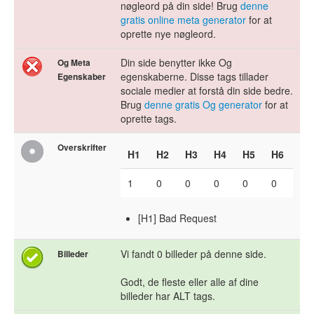
nøgleord på din side! Brug
denne
gratis online meta generator
for at
oprette nye nøgleord.
Din side benytter ikke Og
Og Meta
egenskaberne. Disse tags tillader
Egenskaber
sociale medier at forstå din side bedre.
Brug
denne gratis Og generator
for at
oprette tags.
Overskrifter
H1
H2
H3
H4
H5
H6
1
0
0
0
0
0
[H1] Bad Request
Vi fandt 0 billeder på denne side.
Billeder
Godt, de fleste eller alle af dine
billeder har ALT tags.