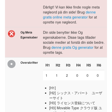
Dårligt! Vi kan ikke finde nogle meta
nøgleord på din side! Brug
denne
gratis online meta generator
for at
oprette nye nøgleord.
Din side benytter ikke Og
Og Meta
egenskaberne. Disse tags tillader
Egenskaber
sociale medier at forstå din side bedre.
Brug
denne gratis Og generator
for at
oprette tags.
Overskrifter
H1
H2
H3
H4
H5
H6
1
1
2
0
0
0
[H1]
[H2] シックス・アパート ユーザ
ーサイト
[H3] ライセンス登録について
[H3] Movable Type クラウド版 ユ