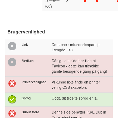
ユーザー
2
の方
Brugervenlighed
Domæne : mtuser.sixapart.jp
Link
Længde : 18
Dårligt, din side har ikke et
FavIkon
FavIcon - dette kan tiltrække
gamle besøgende gang på gang!
Vi kunne ikke finde en printer
Printervenlighed
venlig CSS skabelon.
Godt, dit tildelte sprog er ja.
Sprog
Denne side benytter IKKE Dublin
Dublin Core
Core principperne.