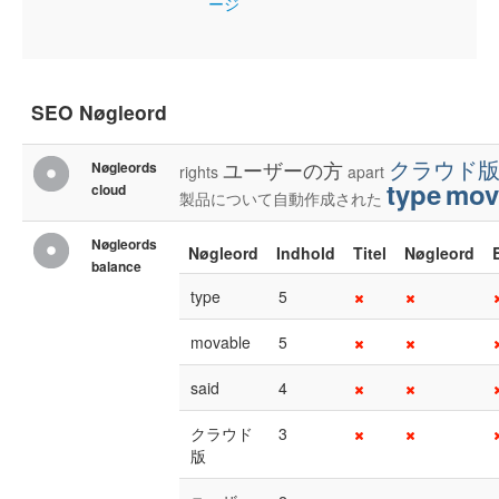
ージ
SEO Nøgleord
クラウド
ユーザーの方
Nøgleords
rights
apart
type
mov
cloud
製品について自動作成された
Nøgleords
Nøgleord
Indhold
Titel
Nøgleord
balance
type
5
movable
5
said
4
クラウド
3
版