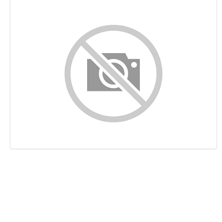
Indhold
Links
Nøgleord
Brugervenlighed
Dokument
Mobil
Optimering
PageSpeed Insights