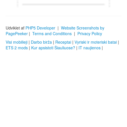
Udviklet af
PHP5 Developer
|
Website Screenshots by
PagePeeker
|
Terms and Conditions
|
Privacy Policy
Visi mobilieji
|
Darbo birža
|
Receptai
|
Vyriski ir moteriski batai
|
ETS 2 mods
|
Kur apsistoti Šiauliuose?
|
IT naujienos
|