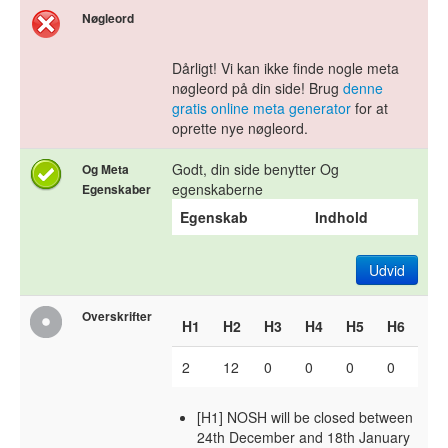
Nøgleord
Dårligt! Vi kan ikke finde nogle meta
nøgleord på din side! Brug
denne
gratis online meta generator
for at
oprette nye nøgleord.
Godt, din side benytter Og
Og Meta
egenskaberne
Egenskaber
Egenskab
Indhold
Udvid
Overskrifter
H1
H2
H3
H4
H5
H6
2
12
0
0
0
0
[H1] NOSH will be closed between
24th December and 18th January