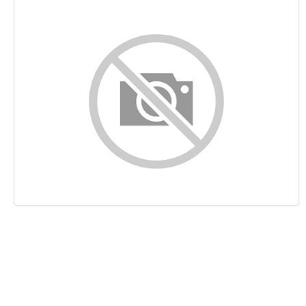
Indhold
Links
Nøgleord
Brugervenlighed
Dokument
Mobil
Optimering
PageSpeed Insights