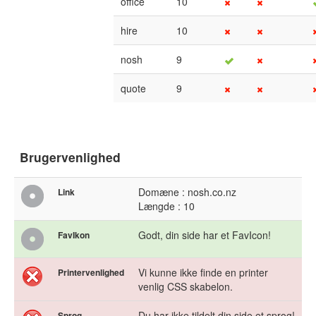
office
10
hire
10
nosh
9
quote
9
Brugervenlighed
Domæne : nosh.co.nz
Link
Længde : 10
Godt, din side har et FavIcon!
FavIkon
Vi kunne ikke finde en printer
Printervenlighed
venlig CSS skabelon.
Du har ikke tildelt din side et sprog!
Sprog