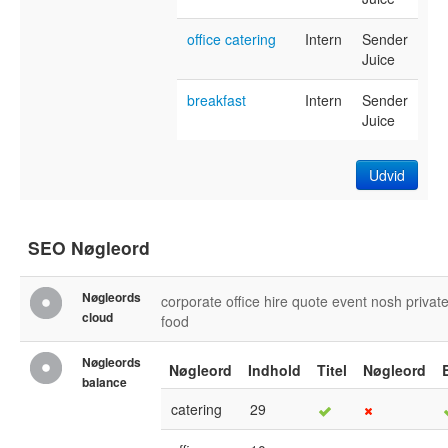
office catering
Intern
Sender
Juice
breakfast
Intern
Sender
Juice
Udvid
SEO Nøgleord
Nøgleords
corporate
office
hire
quote
event
nosh
privat
cloud
food
Nøgleords
Nøgleord
Indhold
Titel
Nøgleord
balance
catering
29