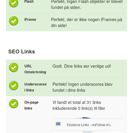
Perfekt, ingen Flash objekter er blevet
Flash
fundet på siden.
Perfekt, der er ikke nogen iFrames på
iFrame
din side!
SEO Links
Godt. Dine links ser venlige ud!
URL
Omskrivning
Perfekt! Ingen underscores blev
Underscores
fundet i dine links
i links
Vi fandt et total af 31 links
On-page
inkluderende 0 link(s) til filer
links
Eksterne Links : noFollow 0%