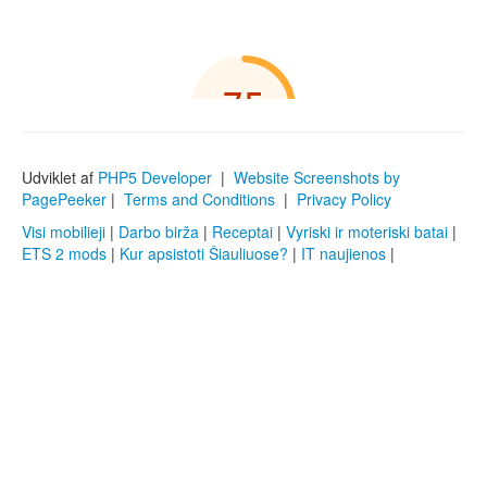
Udviklet af
PHP5 Developer
|
Website Screenshots by
PagePeeker
|
Terms and Conditions
|
Privacy Policy
Visi mobilieji
|
Darbo birža
|
Receptai
|
Vyriski ir moteriski batai
|
ETS 2 mods
|
Kur apsistoti Šiauliuose?
|
IT naujienos
|