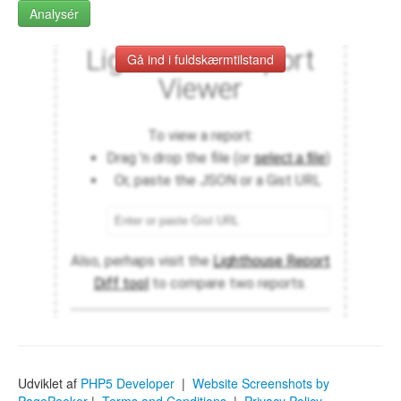
Analysér
Gå ind i fuldskærmtilstand
Udviklet af
PHP5 Developer
|
Website Screenshots by