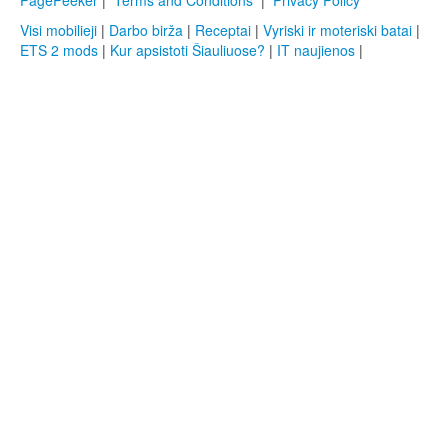
PagePeeker
|
Terms and Conditions
|
Privacy Policy
Visi mobilieji
|
Darbo birža
|
Receptai
|
Vyriski ir moteriski batai
|
ETS 2 mods
|
Kur apsistoti Šiauliuose?
|
IT naujienos
|