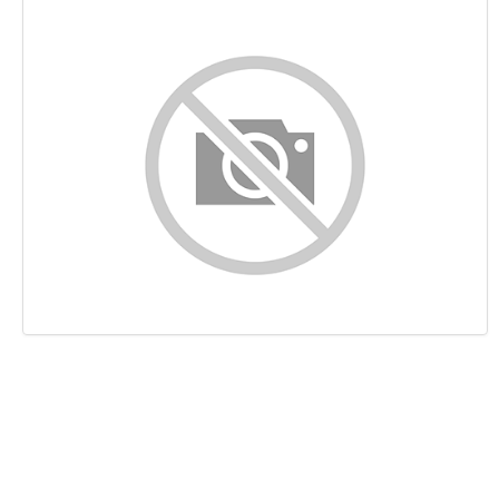
Indhold
Links
Nøgleord
Brugervenlighed
Dokument
Mobil
Optimering
PageSpeed Insights