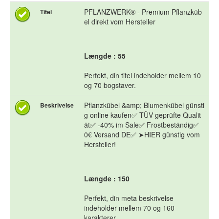
PFLANZWERK® - Premium Pflanzküb
Titel
el direkt vom Hersteller
Længde : 55
Perfekt, din titel indeholder mellem 10
og 70 bogstaver.
Pflanzkübel &amp; Blumenkübel günsti
Beskrivelse
g online kaufen✅ TÜV geprüfte Qualit
ät✅ -40% im Sale✅ Frostbeständig✅
0€ Versand DE✅ ➤HIER günstig vom
Hersteller!
Længde : 150
Perfekt, din meta beskrivelse
indeholder mellem 70 og 160
karakterer.