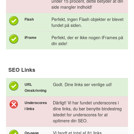
under 15 procent, dette betyder at din
side mangler indhold!
Perfekt, ingen Flash objekter er blevet
Flash
fundet på siden.
Perfekt, der er ikke nogen iFrames på
iFrame
din side!
SEO Links
Godt. Dine links ser venlige ud!
URL
Omskrivning
Dårligt! Vi har fundet underscores i
Underscores
dine links, du bør benytte bindestreg
i links
istedet for underscores for at
optimere din SEO.
Vi fandt et total af 81 links
On-page