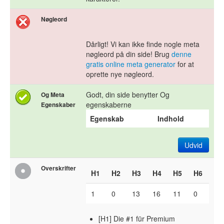
Nøgleord
Dårligt! Vi kan ikke finde nogle meta
nøgleord på din side! Brug
denne
gratis online meta generator
for at
oprette nye nøgleord.
Godt, din side benytter Og
Og Meta
egenskaberne
Egenskaber
Egenskab
Indhold
Udvid
Overskrifter
H1
H2
H3
H4
H5
H6
1
0
13
16
11
0
[H1] Die #1 für Premium