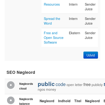
Resources
Intern
Sender
Juice
Spread the
Intern
Sender
Word
Juice
Free and
Ekstern
Sender
Open Source
Juice
Software
Udvid
SEO Nøgleord
public
code
free
Nøgleords
open
letter
publicly
cloud
ngos
money
Nøgleords
Nøgleord
Indhold
Titel
Nøgleord
balance