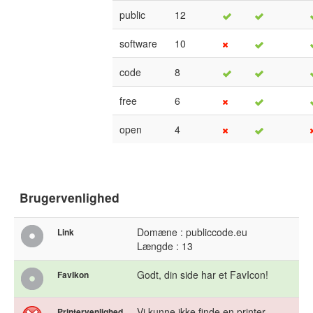
public
12
software
10
code
8
free
6
open
4
Brugervenlighed
Domæne : publiccode.eu
Link
Længde : 13
Godt, din side har et FavIcon!
FavIkon
Vi kunne ikke finde en printer
Printervenlighed