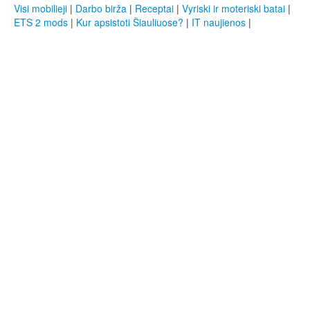
Visi mobilieji
|
Darbo birža
|
Receptai
|
Vyriski ir moteriski batai
|
ETS 2 mods
|
Kur apsistoti Šiauliuose?
|
IT naujienos
|