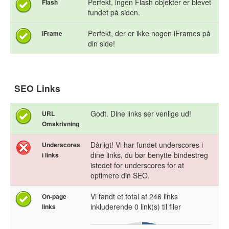
Perfekt, ingen Flash objekter er blevet
Flash
fundet på siden.
Perfekt, der er ikke nogen iFrames på
iFrame
din side!
SEO Links
Godt. Dine links ser venlige ud!
URL
Omskrivning
Dårligt! Vi har fundet underscores i
Underscores
dine links, du bør benytte bindestreg
i links
istedet for underscores for at
optimere din SEO.
Vi fandt et total af 246 links
On-page
inkluderende 0 link(s) til filer
links