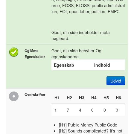
urce, FOSS, FLOSS, public administrat
ion, FOI, open letter, petition, PMPC
Godt, din side indeholder meta
nøgleord.
Godt, din side benytter Og
Og Meta
egenskaberne
Egenskaber
Egenskab
Indhold
Udvid
Overskrifter
H1
H2
H3
H4
H5
H6
1
7
4
0
0
0
[H1] Public Money Public Code
[H2] Sounds complicated? It's not.