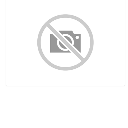
Indhold
Links
Nøgleord
Brugervenlighed
Dokument
Mobil
Optimering
PageSpeed Insights