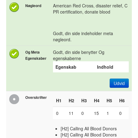
American Red Cross, disaster relief, C
Nøgleord
PR certification, donate blood
Godt, din side indeholder meta
nøgleord.
Godt, din side benytter Og
Og Meta
egenskaberne
Egenskaber
Egenskab
Indhold
Udvid
Overskrifter
H1
H2
H3
H4
H5
H6
0
11
0
15
1
0
[H2] Calling All Blood Donors
[H2] Calling All Blood Donors