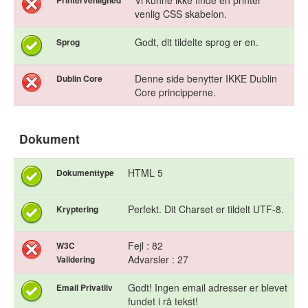
Vi kunne ikke finde en printer
Printervenlighed
venlig CSS skabelon.
Godt, dit tildelte sprog er en.
Sprog
Denne side benytter IKKE Dublin
Dublin Core
Core principperne.
Dokument
HTML 5
Dokumenttype
Perfekt. Dit Charset er tildelt UTF-8.
Kryptering
Fejl : 82
W3C
Advarsler : 27
Validering
Godt! Ingen email adresser er blevet
Email Privatliv
fundet i rå tekst!