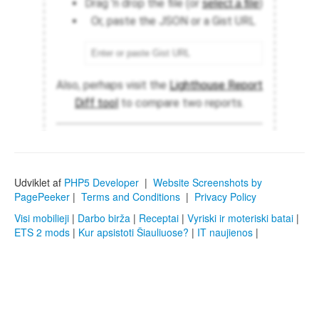
Udviklet af
PHP5 Developer
|
Website Screenshots by
PagePeeker
|
Terms and Conditions
|
Privacy Policy
Visi mobilieji
|
Darbo birža
|
Receptai
|
Vyriski ir moteriski batai
|
ETS 2 mods
|
Kur apsistoti Šiauliuose?
|
IT naujienos
|