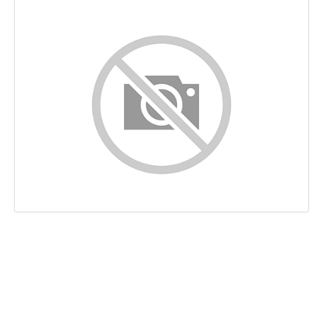
Indhold
Links
Nøgleord
Brugervenlighed
Dokument
Mobil
Optimering
PageSpeed Insights