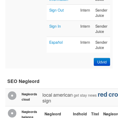
Sign Out
Intern
Sender
Juice
Sign In
Intern
Sender
Juice
Español
Intern
Sender
Juice
Udvid
SEO Nøgleord
red
cr
local
american
Nøgleords
get
stay
news
cloud
sign
Nøgleords
Nøgleord
Indhold
Titel
Nøgleor
balance