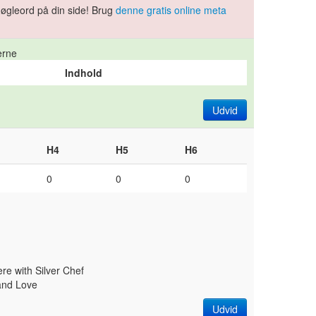
 nøgleord på din side! Brug
denne gratis online meta
.
erne
Indhold
Udvid
H4
H5
H6
0
0
0
re with Silver Chef
and Love
Udvid