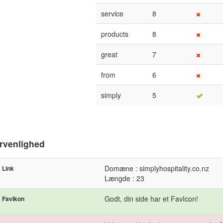
service
8
products
8
great
7
from
6
simply
5
rvenlighed
Domæne : simplyhospitality.co.nz
Link
Længde : 23
Godt, din side har et FavIcon!
FavIkon