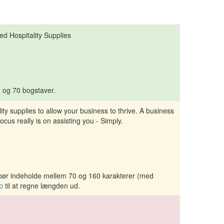
ced Hospitality Supplies
0 og 70 bogstaver.
lity supplies to allow your business to thrive. A business
ocus really is on assisting you - Simply.
 bør indeholde mellem 70 og 160 karakterer (med
b
til at regne længden ud.