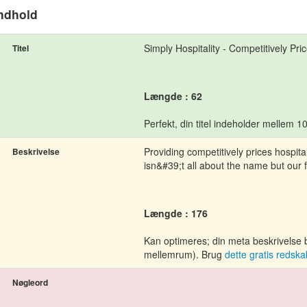
ndhold
Simply Hospitality - Competitively Pri
Titel
Længde : 62
Perfekt, din titel indeholder mellem 1
Providing competitively prices hospita
Beskrivelse
isn&#39;t all about the name but our f
Længde : 176
Kan optimeres; din meta beskrivelse
mellemrum). Brug
dette gratis redska
Nøgleord