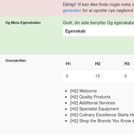
Dårligt! Vi kan ikke finde nogle meta
generator
for at oprette nye nøgleord
Godt, din side benytter Og egenskab
Og Meta Egenskaber
Egenskab
Overskrifter
H1
H2
H3
0
15
0
[H2] Welcome
[H2] Quality Products
[H2] Additional Services
[H2] Specialist Equipment
[H2] Culinary Excellence Starts He
[H2] Shop the Brands You Know 