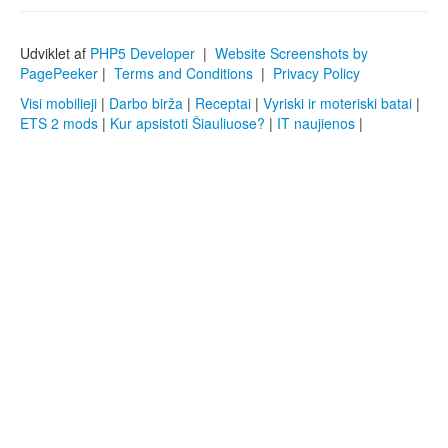
Udviklet af
PHP5 Developer
|
Website Screenshots by
PagePeeker
|
Terms and Conditions
|
Privacy Policy
Visi mobilieji
|
Darbo birža
|
Receptai
|
Vyriski ir moteriski batai
|
ETS 2 mods
|
Kur apsistoti Šiauliuose?
|
IT naujienos
|