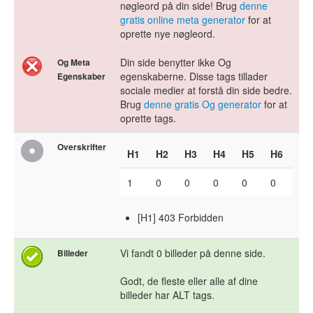
nøgleord på din side! Brug
denne
gratis online meta generator
for at
oprette nye nøgleord.
Din side benytter ikke Og
Og Meta
egenskaberne. Disse tags tillader
Egenskaber
sociale medier at forstå din side bedre.
Brug
denne gratis Og generator
for at
oprette tags.
Overskrifter
H1
H2
H3
H4
H5
H6
1
0
0
0
0
0
[H1] 403 Forbidden
Vi fandt 0 billeder på denne side.
Billeder
Godt, de fleste eller alle af dine
billeder har ALT tags.