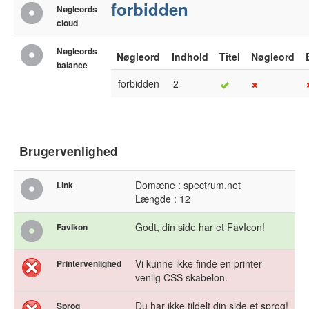
forbidden
Nøgleords
cloud
Nøgleords
Nøgleord
Indhold
Titel
Nøgleord
balance
forbidden
2
Brugervenlighed
Domæne : spectrum.net
Link
Længde : 12
Godt, din side har et FavIcon!
FavIkon
Vi kunne ikke finde en printer
Printervenlighed
venlig CSS skabelon.
Du har ikke tildelt din side et sprog!
Sprog