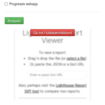
Progressiv webapp
Analysér
Gå ind i fuldskærmtilstand