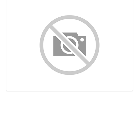
Indhold
Links
Nøgleord
Brugervenlighed
Dokument
Mobil
Optimering
PageSpeed Insights