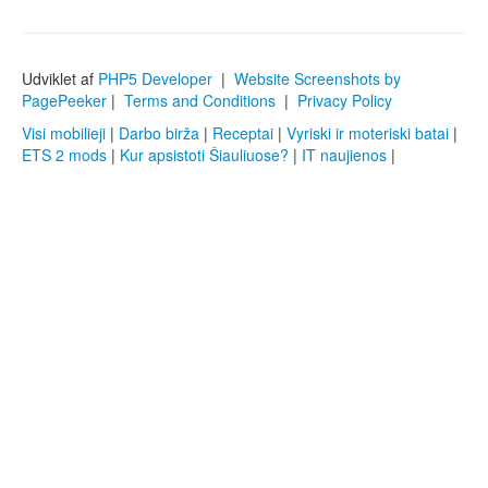
Udviklet af
PHP5 Developer
|
Website Screenshots by
PagePeeker
|
Terms and Conditions
|
Privacy Policy
Visi mobilieji
|
Darbo birža
|
Receptai
|
Vyriski ir moteriski batai
|
ETS 2 mods
|
Kur apsistoti Šiauliuose?
|
IT naujienos
|