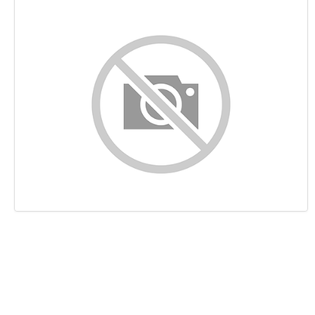
Indhold
Links
Nøgleord
Brugervenlighed
Dokument
Mobil
Optimering
PageSpeed Insights