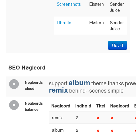
Screenshots
Ekstern
Sender
Juice
Libretto
Ekstern
Sender
Juice
Udvid
SEO Nøgleord
album
support
theme
thanks
pow
Nøgleords
remix
cloud
behind--scenes
simple
Nøgleords
Nøgleord
Indhold
Titel
Nøgleord
balance
remix
2
album
2