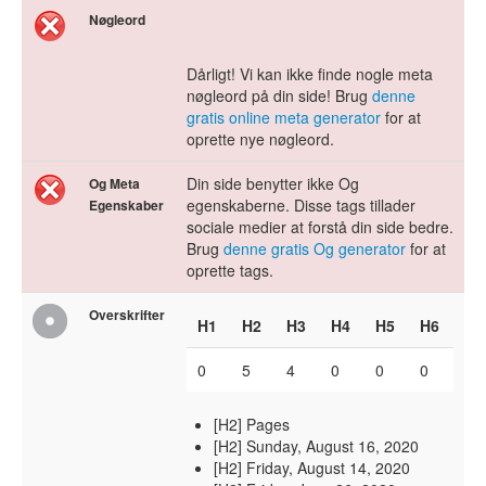
Nøgleord
Dårligt! Vi kan ikke finde nogle meta
nøgleord på din side! Brug
denne
gratis online meta generator
for at
oprette nye nøgleord.
Din side benytter ikke Og
Og Meta
egenskaberne. Disse tags tillader
Egenskaber
sociale medier at forstå din side bedre.
Brug
denne gratis Og generator
for at
oprette tags.
Overskrifter
H1
H2
H3
H4
H5
H6
0
5
4
0
0
0
[H2] Pages
[H2] Sunday, August 16, 2020
[H2] Friday, August 14, 2020