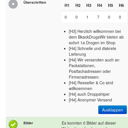
Überschriften
H1
H2
H3
H4
H5
H6
0
0
1
7
0
0
[H3] Herzlich willkommen bei
dem BkackDrugsWir bieten ab
sofort 1a Drogen im Shop
[H4] Schnelle und diskrete
Lieferung
[H4] Wir versenden auch an
Packstationen,
Postfachadressen oder
Firmenadressen.
[H4] Reeseller & Co sind
willkoemmen
[H4] auch Droppshiper
[H4] Anonymer Versand
Ausklappen
Es konnten 0 Bilder auf dieser
Bilder