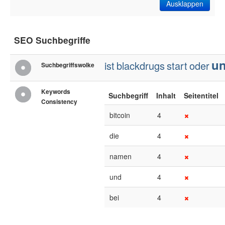
Ausklappen
SEO Suchbegriffe
u
ist
blackdrugs
start
oder
Suchbegriffswolke
Keywords
Suchbegriff
Inhalt
Seitentitel
Consistency
bitcoin
4
die
4
namen
4
und
4
bei
4