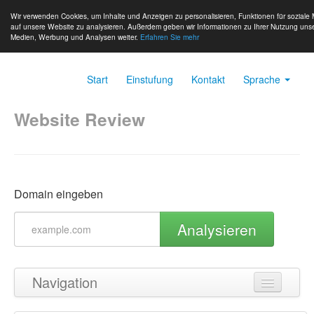
Wir verwenden Cookies, um Inhalte und Anzeigen zu personalisieren, Funktionen für soziale 
auf unsere Website zu analysieren. Außerdem geben wir Informationen zu Ihrer Nutzung unse
Medien, Werbung und Analysen weiter.
Erfahren Sie mehr
Start
Einstufung
Kontakt
Sprache
Website Review
Domain eingeben
Analysieren
Navigation
Zurück zum Seitenanfang