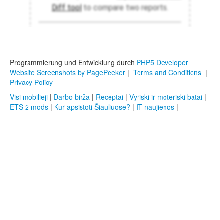
Programmierung und Entwicklung durch
PHP5 Developer
|
Website Screenshots by PagePeeker
|
Terms and Conditions
|
Privacy Policy
Visi mobilieji
|
Darbo birža
|
Receptai
|
Vyriski ir moteriski batai
|
ETS 2 mods
|
Kur apsistoti Šiauliuose?
|
IT naujienos
|