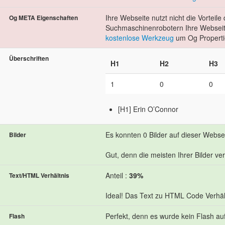
Ihre Webseite nutzt nicht die Vorteil
Og META Eigenschaften
Suchmaschinenrobotern Ihre Webseite
kostenlose Werkzeug
um Og Properti
Überschriften
H1
H2
H3
1
0
0
[H1] Erin O’Connor
Es konnten 0 Bilder auf dieser Webs
Bilder
Gut, denn die meisten Ihrer Bilder ve
Anteil :
39%
Text/HTML Verhältnis
Ideal! Das Text zu HTML Code Verhält
Perfekt, denn es wurde kein Flash au
Flash