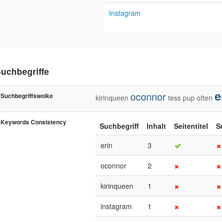
Instagram
uchbegriffe
e
oconnor
Suchbegriffswolke
kirinqueen
tess
pup
often
Keywords Consistency
Suchbegriff
Inhalt
Seitentitel
S
erin
3
oconnor
2
kirinqueen
1
instagram
1