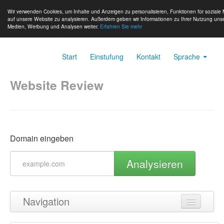
Wir verwenden Cookies, um Inhalte und Anzeigen zu personalisieren, Funktionen für soziale 
auf unsere Website zu analysieren. Außerdem geben wir Informationen zu Ihrer Nutzung unse
Medien, Werbung und Analysen weiter.
Erfahren Sie mehr
Start
Einstufung
Kontakt
Sprache
Website Review
Domain eingeben
Analysieren
Navigation
Zurück zum Seitenanfang