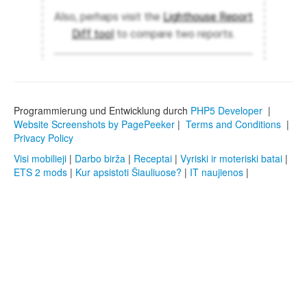
Programmierung und Entwicklung durch
PHP5 Developer
|
Website Screenshots by PagePeeker
|
Terms and Conditions
|
Privacy Policy
Visi mobilieji
|
Darbo birža
|
Receptai
|
Vyriski ir moteriski batai
|
ETS 2 mods
|
Kur apsistoti Šiauliuose?
|
IT naujienos
|