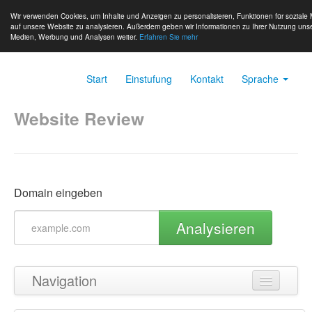
Wir verwenden Cookies, um Inhalte und Anzeigen zu personalisieren, Funktionen für soziale 
auf unsere Website zu analysieren. Außerdem geben wir Informationen zu Ihrer Nutzung unse
Medien, Werbung und Analysen weiter.
Erfahren Sie mehr
Start
Einstufung
Kontakt
Sprache
Website Review
Domain eingeben
Analysieren
Navigation
Zurück zum Seitenanfang