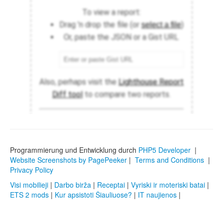
Programmierung und Entwicklung durch
PHP5 Developer
|
Website Screenshots by PagePeeker
|
Terms and Conditions
|
Privacy Policy
Visi mobilieji
|
Darbo birža
|
Receptai
|
Vyriski ir moteriski batai
|
ETS 2 mods
|
Kur apsistoti Šiauliuose?
|
IT naujienos
|