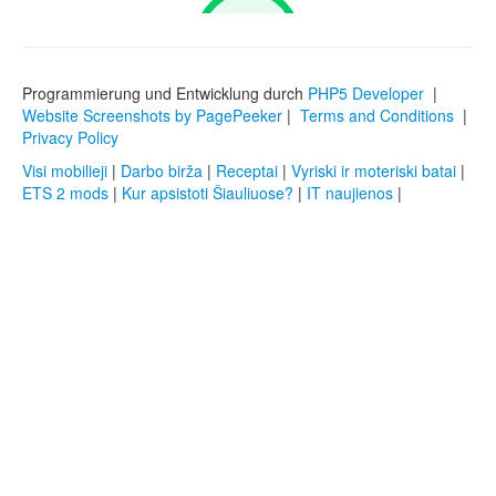
Programmierung und Entwicklung durch
PHP5 Developer
|
Website Screenshots by PagePeeker
|
Terms and Conditions
|
Privacy Policy
Visi mobilieji
|
Darbo birža
|
Receptai
|
Vyriski ir moteriski batai
|
ETS 2 mods
|
Kur apsistoti Šiauliuose?
|
IT naujienos
|