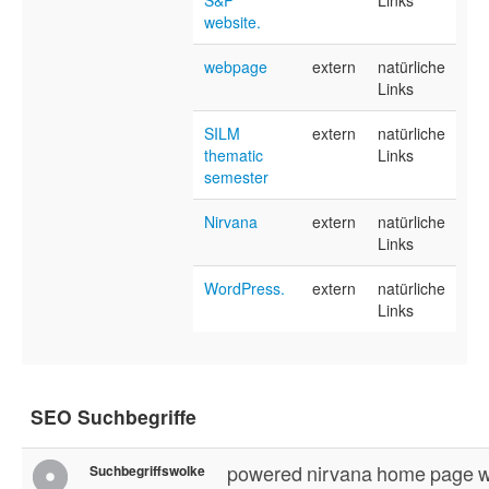
S&P
Links
website.
webpage
extern
natürliche
Links
SILM
extern
natürliche
thematic
Links
semester
Nirvana
extern
natürliche
Links
WordPress.
extern
natürliche
Links
SEO Suchbegriffe
powered
nirvana
home
page
w
Suchbegriffswolke