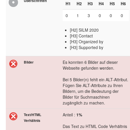
Überschriften
H1
H2
H3
H4
H5
H6
0
1
3
0
0
0
[H2] SILM 2020
[H3] Contact
[H3] Organized by
[H3] Supported by
Es konnten 6 Bilder auf dieser
Bilder
Webseite gefunden werden.
Bei 5 Bilder(n) fehlt ein ALT-Attribut.
Fügen Sie ALT-Attribute zu Ihren
Bildern, um die Bedeutung der
Bilder für Suchmaschinen
zugänglich zu machen.
Anteil :
1%
Text/HTML
Verhältnis
Das Text zu HTML Code Verhältnis