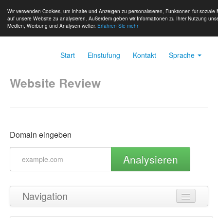
Wir verwenden Cookies, um Inhalte und Anzeigen zu personalisieren, Funktionen für soziale 
auf unsere Website zu analysieren. Außerdem geben wir Informationen zu Ihrer Nutzung unse
Medien, Werbung und Analysen weiter.
Erfahren Sie mehr
Start
Einstufung
Kontakt
Sprache
Website Review
Domain eingeben
Analysieren
Navigation
Zurück zum Seitenanfang