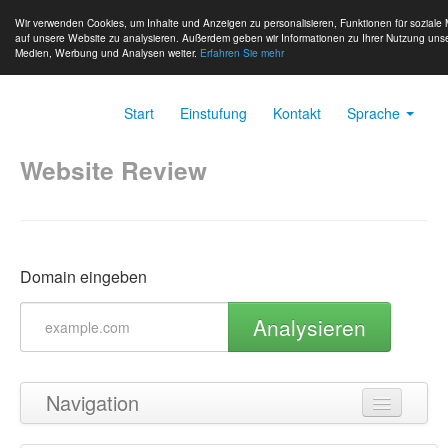
Wir verwenden Cookies, um Inhalte und Anzeigen zu personalisieren, Funktionen für soziale 
auf unsere Website zu analysieren. Außerdem geben wir Informationen zu Ihrer Nutzung unse
Medien, Werbung und Analysen weiter.
Erfahren Sie mehr
Start
Einstufung
Kontakt
Sprache
Website Review
Domain eingeben
Analysieren
Navigation
Zurück zum Seitenanfang