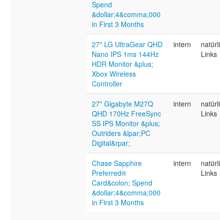
Spend
&dollar;4&comma;000
in First 3 Months
27" LG UltraGear QHD
intern
natürl
Nano IPS 1ms 144Hz
Links
HDR Monitor &plus;
Xbox Wireless
Controller
27" Gigabyte M27Q
intern
natürl
QHD 170Hz FreeSync
Links
SS IPS Monitor &plus;
Outriders &lpar;PC
Digital&rpar;
Chase Sapphire
intern
natürl
Preferred®
Links
Card&colon; Spend
&dollar;4&comma;000
in First 3 Months