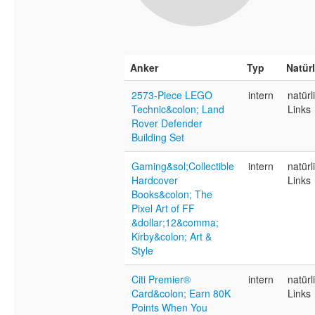
Anker
Typ
Natür
2573-Piece LEGO
intern
natürl
Technic&colon; Land
Links
Rover Defender
Building Set
Gaming&sol;Collectible
intern
natürl
Hardcover
Links
Books&colon; The
Pixel Art of FF
&dollar;12&comma;
Kirby&colon; Art &
Style
Citi Premier®
intern
natürl
Card&colon; Earn 80K
Links
Points When You