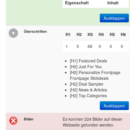
Eigenschaft
Inhalt
Ausklappen
Überschriften
H1
H2
H3
H4
H5
H6
1
5
68
0
0
0
[H1] Featured Deals
[H2] Just For You
[H2] Personalize Frontpage
Frontpage Slickdeals
[H2] Deal Sampler
[H2] News & Articles
[H2] Top Categories
Ausklappen
Es konnten 224 Bilder auf dieser
Bilder
Webseite gefunden werden.