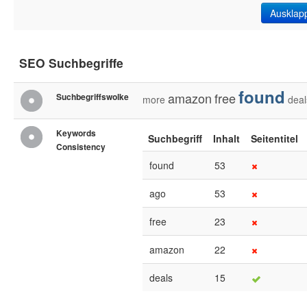
Ausklap
SEO Suchbegriffe
found
amazon
free
Suchbegriffswolke
more
deal
Keywords
Suchbegriff
Inhalt
Seitentitel
Consistency
found
53
ago
53
free
23
amazon
22
deals
15