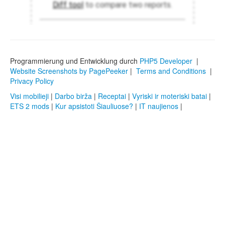
Programmierung und Entwicklung durch
PHP5 Developer
|
Website Screenshots by PagePeeker
|
Terms and Conditions
|
Privacy Policy
Visi mobilieji
|
Darbo birža
|
Receptai
|
Vyriski ir moteriski batai
|
ETS 2 mods
|
Kur apsistoti Šiauliuose?
|
IT naujienos
|