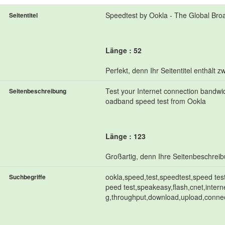
Speedtest by Ookla - The Global Br
Seitentitel
Länge : 52
Perfekt, denn Ihr Seitentitel enthält
Test your Internet connection bandwidt
Seitenbeschreibung
oadband speed test from Ookla
Länge : 123
Großartig, denn Ihre Seitenbeschrei
ookla,speed,test,speedtest,speed tes
Suchbegriffe
peed test,speakeasy,flash,cnet,inter
g,throughput,download,upload,connecti