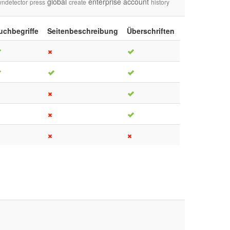
global
enterprise
account
ndetector
press
create
history
uchbegriffe
Seitenbeschreibung
Überschriften