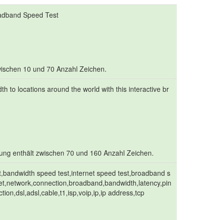
oadband Speed Test
 zwischen 10 und 70 Anzahl Zeichen.
h to locations around the world with this interactive br
bung enthält zwischen 70 und 160 Anzahl Zeichen.
t,bandwidth speed test,internet speed test,broadband s
net,network,connection,broadband,bandwidth,latency,pin
on,dsl,adsl,cable,t1,isp,voip,ip,ip address,tcp