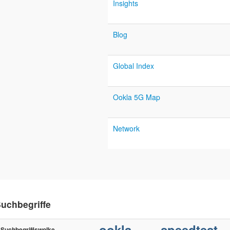
Insights
Blog
Global Index
Ookla 5G Map
Network
uchbegriffe
ookla
speedtest
Suchbegriffswolke