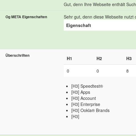
Gut, denn Ihre Webseite enthält Suchb
Sehr gut, denn diese Webseite nutzt d
Og META Eigenschaften
Eigenschaft
Überschriften
H1
H2
H3
0
0
8
[H3] Speedtest®
[H3] Apps
[H3] Account
[H3] Enterprise
[H3] Ookla® Brands
[H3]