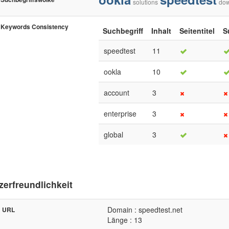
solutions
dow
Keywords Consistency
Suchbegriff
Inhalt
Seitentitel
S
speedtest
11
ookla
10
account
3
enterprise
3
global
3
zerfreundlichkeit
Domain : speedtest.net
URL
Länge : 13