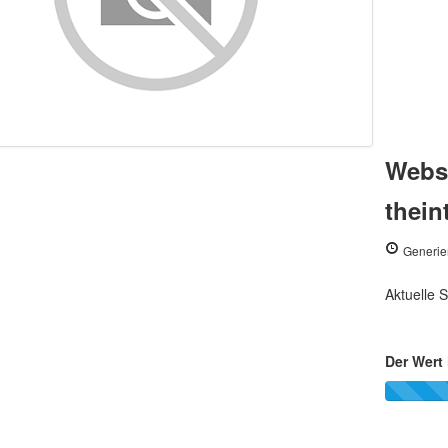
Webse
thein
Generie
Aktuelle S
Der Wert 