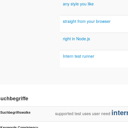
any style you like
straight from your browser
right in Node.js
Intern test runner
uchbegriffe
inter
Suchbegriffswolke
supported
test
uses
user
need
Keywords Consistency