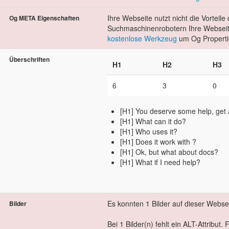
Ihre Webseite nutzt nicht die Vorteil
Og META Eigenschaften
Suchmaschinenrobotern Ihre Webseite
kostenlose Werkzeug
um Og Properti
Überschriften
H1
H2
H3
6
3
0
[H1] You deserve some help, get 
[H1] What can it do?
[H1] Who uses it?
[H1] Does it work with ?
[H1] Ok, but what about docs?
[H1] What if I need help?
Es konnten 1 Bilder auf dieser Webs
Bilder
Bei 1 Bilder(n) fehlt ein ALT-Attribut.