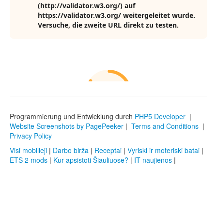
Programmierung und Entwicklung durch
PHP5 Developer
|
Website Screenshots by PagePeeker
|
Terms and Conditions
|
Privacy Policy
Visi mobilieji
|
Darbo birža
|
Receptai
|
Vyriski ir moteriski batai
|
ETS 2 mods
|
Kur apsistoti Šiauliuose?
|
IT naujienos
|