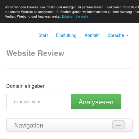
Wir verwenden Cookies, um Inhalte und Anzeigen zu personalisieren, Funktionen für soziale 
auf unsere Website zu analysieren. Außerdem geben wir Informationen zu Ihrer Nutzung unse
Medien, Werbung und Analysen weiter.
Erfahren Sie mehr
Start
Einstufung
Kontakt
Sprache
Website Review
Domain eingeben
Analysieren
Navigation
Zurück zum Seitenanfang