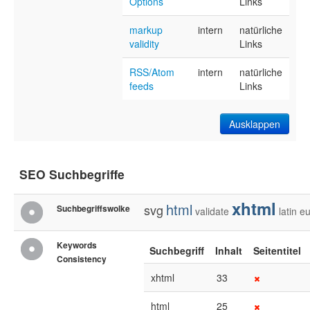
Options
Links
markup
intern
natürliche
validity
Links
RSS/Atom
intern
natürliche
feeds
Links
Ausklappen
SEO Suchbegriffe
xhtml
html
svg
Suchbegriffswolke
validate
latin
eu
Keywords
Suchbegriff
Inhalt
Seitentitel
Consistency
xhtml
33
html
25