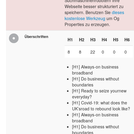
Suchmaschinenrobotern Ihre
Webseite besser strukturiert zu
speichern. Benutzen Sie
dieses
kostenlose Werkzeug
um Og
Properties zu erzeugen.
Überschriften
H1
H2
H3
H4
H5
H6
8
8
22
0
0
0
[H1] Always-on business
broadband
[H1] Do business without
boundaries
[H1] Ready to seize yournew
everyday?
[H1] Covid-19: what does the
UK’sroad to rebound look like?
[H1] Always-on business
broadband
[H1] Do business without
boundaries