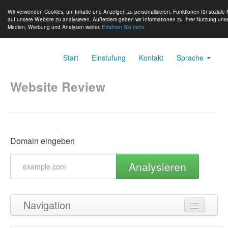
Wir verwenden Cookies, um Inhalte und Anzeigen zu personalisieren, Funktionen für soziale 
auf unsere Website zu analysieren. Außerdem geben wir Informationen zu Ihrer Nutzung unse
Medien, Werbung und Analysen weiter.
Erfahren Sie mehr
Start
Einstufung
Kontakt
Sprache
Website Review
Domain eingeben
Analysieren
Navigation
Zurück zum Seitenanfang