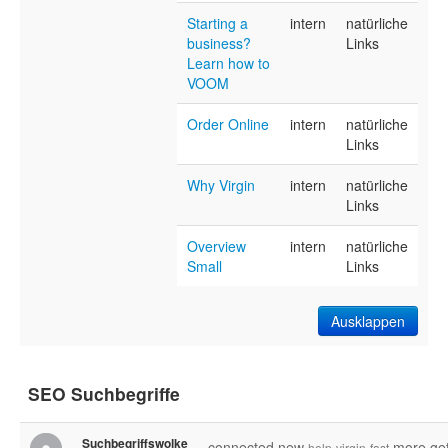
Starting a
intern
natürliche
business?
Links
Learn how to
VOOM
Order Online
intern
natürliche
Links
Why Virgin
intern
natürliche
Links
Overview
intern
natürliche
Small
Links
Ausklappen
SEO Suchbegriffe
Suchbegriffswolke
connected
new
more
ge
help
virgin
fast