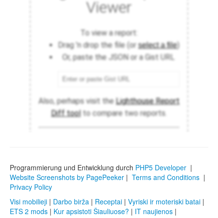
Programmierung und Entwicklung durch
PHP5 Developer
|
Website Screenshots by PagePeeker
|
Terms and Conditions
|
Privacy Policy
Visi mobilieji
|
Darbo birža
|
Receptai
|
Vyriski ir moteriski batai
|
ETS 2 mods
|
Kur apsistoti Šiauliuose?
|
IT naujienos
|