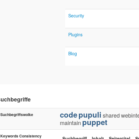
Security
Plugins
Blog
uchbegriffe
code
pupuli
shared
webint
Suchbegriffswolke
puppet
maintain
Keywords Consistency
Suchbegriff
Inhalt
Seitentitel
S