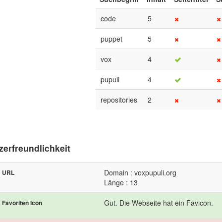
code
5
puppet
5
vox
4
pupuli
4
repositories
2
zerfreundlichkeit
Domain : voxpupuli.org
URL
Länge : 13
Gut. Die Webseite hat ein Favicon.
Favoriten Icon