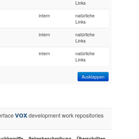
Links
intern
natürliche
Links
intern
natürliche
Links
intern
natürliche
Links
Ausklappen
vox
erface
development
work
repositories
uchbegriffe
Seitenbeschreibung
Überschriften