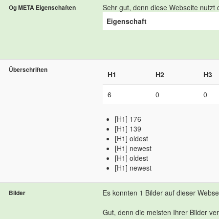
Sehr gut, denn diese Webseite nutzt d
Og META Eigenschaften
Eigenschaft
Überschriften
H1
H2
H3
6
0
0
[H1] 176
[H1] 139
[H1] oldest
[H1] newest
[H1] oldest
[H1] newest
Es konnten 1 Bilder auf dieser Webs
Bilder
Gut, denn die meisten Ihrer Bilder ve