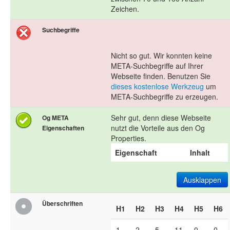
Zeichen.
Suchbegriffe
Nicht so gut. Wir konnten keine
META-Suchbegriffe auf Ihrer
Webseite finden. Benutzen Sie
dieses kostenlose Werkzeug
um
META-Suchbegriffe zu erzeugen.
Sehr gut, denn diese Webseite
Og META
nutzt die Vorteile aus den Og
Eigenschaften
Properties.
Eigenschaft
Inhalt
Ausklappen
Überschriften
H1
H2
H3
H4
H5
H6
1
2
5
11
0
0