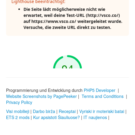
Programmierung und Entwicklung durch
PHP5 Developer
|
Website Screenshots by PagePeeker
|
Terms and Conditions
|
Privacy Policy
Visi mobilieji
|
Darbo birža
|
Receptai
|
Vyriski ir moteriski batai
|
ETS 2 mods
|
Kur apsistoti Šiauliuose?
|
IT naujienos
|