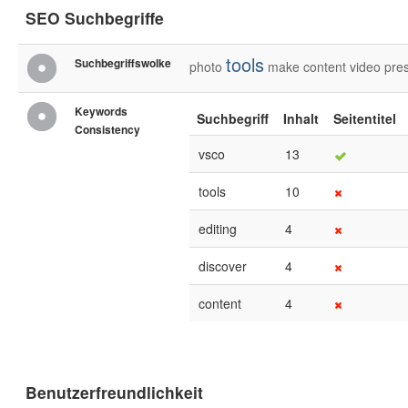
SEO Suchbegriffe
tools
Suchbegriffswolke
photo
make
content
video
pre
Keywords
Suchbegriff
Inhalt
Seitentitel
Consistency
vsco
13
tools
10
editing
4
discover
4
content
4
Benutzerfreundlichkeit