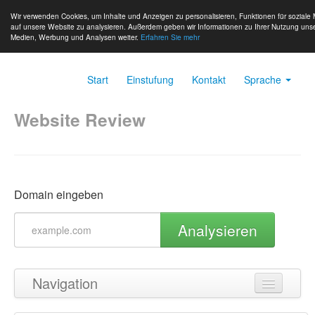
Wir verwenden Cookies, um Inhalte und Anzeigen zu personalisieren, Funktionen für soziale 
auf unsere Website zu analysieren. Außerdem geben wir Informationen zu Ihrer Nutzung unse
Medien, Werbung und Analysen weiter.
Erfahren Sie mehr
Start
Einstufung
Kontakt
Sprache
Website Review
Domain eingeben
Analysieren
Navigation
Zurück zum Seitenanfang