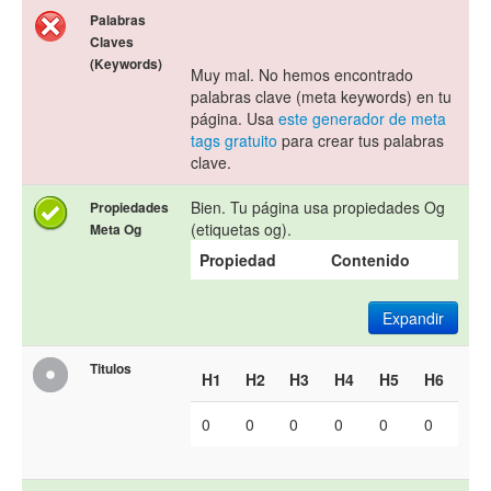
Palabras
Claves
(Keywords)
Muy mal. No hemos encontrado
palabras clave (meta keywords) en tu
página. Usa
este generador de meta
tags gratuito
para crear tus palabras
clave.
Bien. Tu página usa propiedades Og
Propiedades
(etiquetas og).
Meta Og
Propiedad
Contenido
Expandir
Titulos
H1
H2
H3
H4
H5
H6
0
0
0
0
0
0