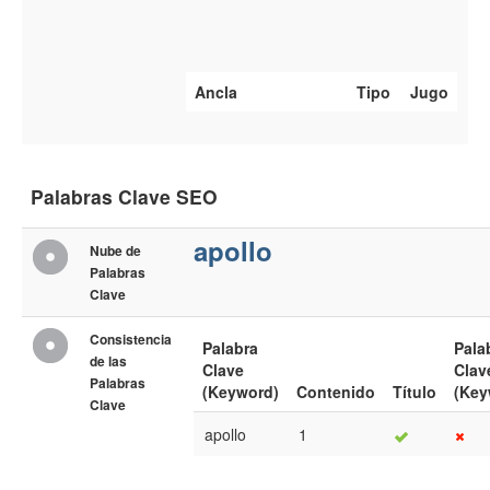
Ancla
Tipo
Jugo
Palabras Clave SEO
apollo
Nube de
Palabras
Clave
Consistencia
Palabra
Pala
de las
Clave
Clav
Palabras
(Keyword)
Contenido
Título
(Key
Clave
apollo
1