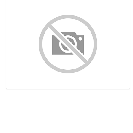
Contenido
Enlaces
Palabras Claves (Keywords)
Usabilidad
Documento
Movil
Optimización
PageSpeed Insights