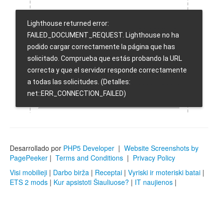
Desarrollado por
PHP5 Developer
|
Website Screenshots by
PagePeeker
|
Terms and Conditions
|
Privacy Policy
Visi mobilieji
|
Darbo birža
|
Receptai
|
Vyriski ir moteriski batai
|
ETS 2 mods
|
Kur apsistoti Šiauliuose?
|
IT naujienos
|