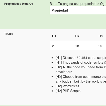
Bien. Tu página usa propiedades Og (
Propiedades Meta Og
Propiedad
Titulos
H1
H2
H3
2
18
20
[H1] Discover 32,454 code, script
[H1] Thousands of code, scripts &
[H2] All the code you need from 
developers.
[H2] Choose from ecommerce plug
any budget, built by the world’s b
[H2] WordPress
[H2] PHP Scripts