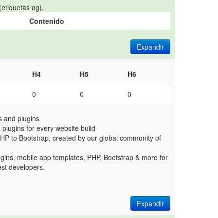
etiquetas og).
Contenido
Expandir
H4
H5
H6
0
0
0
s and plugins
 plugins for every website build
PHP to Bootstrap, created by our global community of
ins, mobile app templates, PHP, Bootstrap & more for
est developers.
Expandir