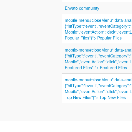
Envato community
mobile-menu#closeMenu" data-analy
{"hitType":"event","eventCategory":
Mobile","eventAction":"click","eventL
Popular Files"}"> Popular Files
mobile-menu#closeMenu" data-analy
{"hitType":"event","eventCategory":
Mobile","eventAction":"click","eventL
Featured Files"}"> Featured Files
mobile-menu#closeMenu" data-analy
{"hitType":"event","eventCategory":
Mobile","eventAction":"click","eventL
Top New Files"}"> Top New Files