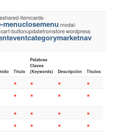
ssshared-itemcards-
e-menuclosemenu
modal-
cart-buttonupdatefromstore
wordpress
venteventcategorymarketnav
Palabras
Claves
nido
Título
(Keywords)
Descripción
Titulos