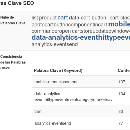
ras Clave SEO
cart
list
product
data-cart-button--cart-cla
Nube de
mobil
Palabras Clave
addtocartbuttoncomponentincart
commanderopen
cartstoreupdatedwindow-
data-analytics-eventhittypee
analytics-eventsend
Consistencia
de las Palabras
Clave
Palabra Clave (Keyword)
Conte
mobile-menuclosemenu
137
data-analytics-
134
eventhittypeeventeventcategorymarketnav
cart
83
analytics-eventsend
77