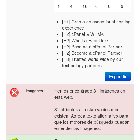
1
4
16
0
0
9
[H1] Create an exceptional hosting
experience
[H2] cPanel & WHM®
[H2] Who is cPanel for?
[H2] Become a cPanel Partner
[H2] Become a cPanel Partner
[H3] Trusted world-wide by our
technology partners
Expandir
Hemos encontrado 31 imágenes en
Imagenes
esta web.
31 atributos alt están vacios o no
existen. Agrega texto alternativo para
que los motores de búsqueda puedan
entender las imágenes.