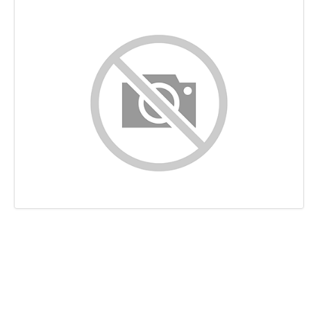
Contenido
Enlaces
Palabras Claves (Keywords)
Usabilidad
Documento
Movil
Optimización
PageSpeed Insights