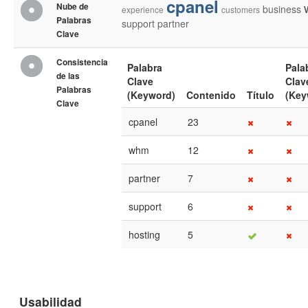
cpanel
Nube de
business
experience
customers
Palabras
support
partner
Clave
Consistencia
Palabra
Pala
de las
Clave
Clav
Palabras
(Keyword)
Contenido
Título
(Key
Clave
cpanel
23
whm
12
partner
7
support
6
hosting
5
Usabilidad