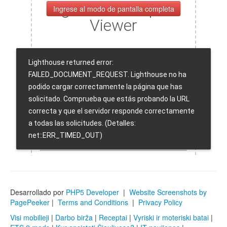
Ingrese al modo de pantalla completa
Desarrollado por
PHP5 Developer
|
Website Screenshots by
PagePeeker
|
Terms and Conditions
|
Privacy Policy
Visi mobilieji
|
Darbo birža
|
Receptai
|
Vyriski ir moteriski batai
|