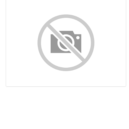
Contenido
Enlaces
Palabras Claves (Keywords)
Usabilidad
Documento
Movil
Optimización
PageSpeed Insights