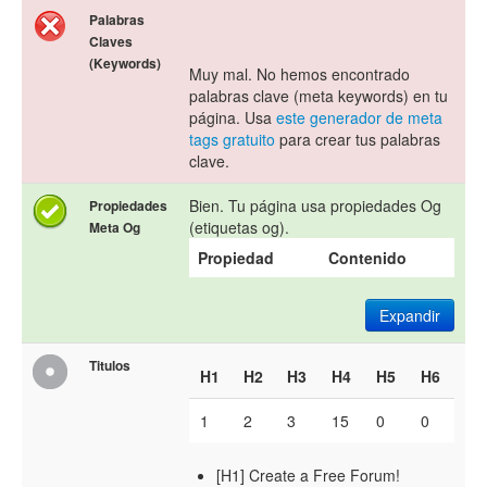
Palabras
Claves
(Keywords)
Muy mal. No hemos encontrado
palabras clave (meta keywords) en tu
página. Usa
este generador de meta
tags gratuito
para crear tus palabras
clave.
Bien. Tu página usa propiedades Og
Propiedades
(etiquetas og).
Meta Og
Propiedad
Contenido
Expandir
Titulos
H1
H2
H3
H4
H5
H6
1
2
3
15
0
0
[H1] Create a Free Forum!