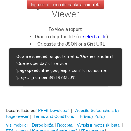
Ingrese al modo de pantalla completa
Desarrollado por
PHP5 Developer
|
Website Screenshots by
PagePeeker
|
Terms and Conditions
|
Privacy Policy
Visi mobilieji
|
Darbo birža
|
Receptai
|
Vyriski ir moteriski batai
|
ETS 2 mods
|
Kur apsistoti Šiauliuose?
|
IT naujienos
|