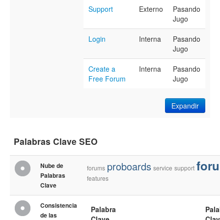
Support
Externo
Pasando
Jugo
Login
Interna
Pasando
Jugo
Create a
Interna
Pasando
Free Forum
Jugo
Expandir
Palabras Clave SEO
for
proboards
Nube de
forums
service
support
Palabras
features
Clave
Consistencia
Palabra
Pala
de las
Clave
Cla