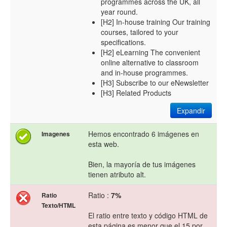
programmes across the UK, all
year round.
[H2] In-house training Our training
courses, tailored to your
specifications.
[H2] eLearning The convenient
online alternative to classroom
and in-house programmes.
[H3] Subscribe to our eNewsletter
[H3] Related Products
Expandir
Hemos encontrado 6 imágenes en
Imagenes
esta web.
Bien, la mayoría de tus imágenes
tienen atributo alt.
Ratio :
7%
Ratio
Texto/HTML
El ratio entre texto y código HTML de
esta página es menor que el 15 por