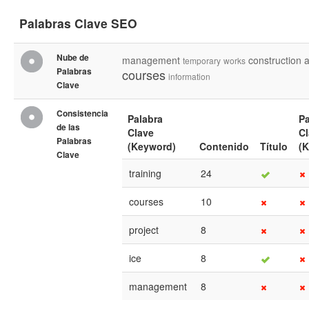
Palabras Clave SEO
Nube de
management
construction
a
temporary
works
Palabras
courses
information
Clave
Consistencia
Palabra
Pa
de las
Clave
C
Palabras
(Keyword)
Contenido
Título
(
Clave
training
24
courses
10
project
8
ice
8
management
8