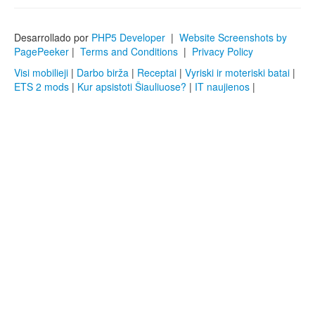
Desarrollado por
PHP5 Developer
|
Website Screenshots by
PagePeeker
|
Terms and Conditions
|
Privacy Policy
Visi mobilieji
|
Darbo birža
|
Receptai
|
Vyriski ir moteriski batai
|
ETS 2 mods
|
Kur apsistoti Šiauliuose?
|
IT naujienos
|