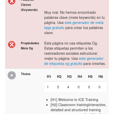
Claves
(Keywords)
Muy mal. No hemos encontrado
palabras clave (meta keywords) en tu
página. Usa
este generador de meta
tags gratuito
para crear tus palabras
clave.
Esta página no usa etiquetas Og.
Propiedades
Estas etiquetas permiten a los
Meta Og
rastreadores sociales estructurar
mejor tu página. Usa
este generador
de etiquetas og gratuito
para crearlas.
Titulos
H1
H2
H3
H4
H5
H6
1
3
4
0
0
0
[H1] Welcome to ICE Training
[H2] Classroom trainingInteractive,
detailed and structured training