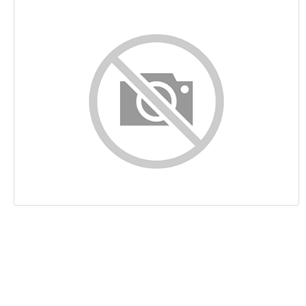
Contenido
Enlaces
Palabras Claves (Keywords)
Usabilidad
Documento
Movil
Optimización
PageSpeed Insights