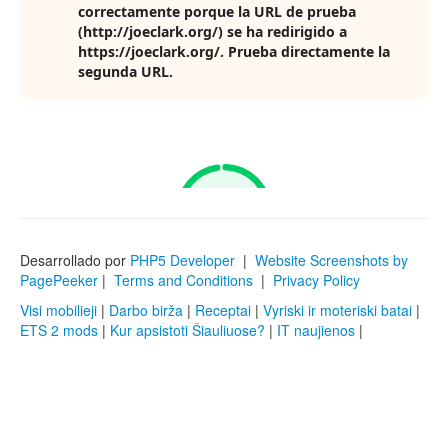
Desarrollado por
PHP5 Developer
|
Website Screenshots by
PagePeeker
|
Terms and Conditions
|
Privacy Policy
Visi mobilieji
|
Darbo birža
|
Receptai
|
Vyriski ir moteriski batai
|
ETS 2 mods
|
Kur apsistoti Šiauliuose?
|
IT naujienos
|