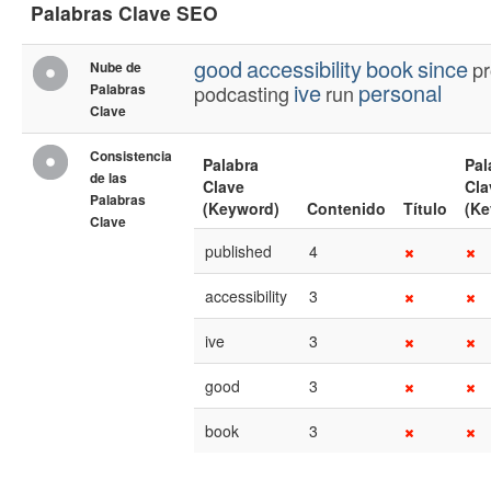
Palabras Clave SEO
good
accessibility
book
since
pr
Nube de
ive
personal
Palabras
podcasting
run
Clave
Consistencia
Palabra
Pal
de las
Clave
Cla
Palabras
(Keyword)
Contenido
Título
(Ke
Clave
published
4
accessibility
3
ive
3
good
3
book
3