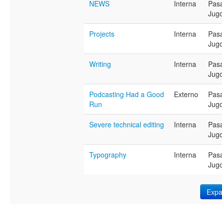
NEWS
Interna
Pas
Jug
Projects
Interna
Pas
Jug
Writing
Interna
Pas
Jug
Podcasting Had a Good
Externo
Pas
Run
Jug
Severe technical editing
Interna
Pas
Jug
Typography
Interna
Pas
Jug
Expa