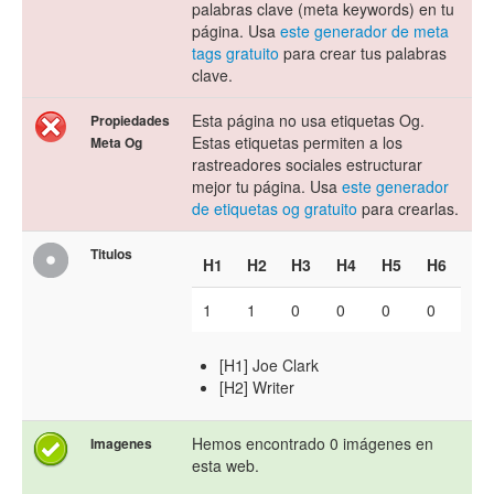
palabras clave (meta keywords) en tu
página. Usa
este generador de meta
tags gratuito
para crear tus palabras
clave.
Esta página no usa etiquetas Og.
Propiedades
Estas etiquetas permiten a los
Meta Og
rastreadores sociales estructurar
mejor tu página. Usa
este generador
de etiquetas og gratuito
para crearlas.
Titulos
H1
H2
H3
H4
H5
H6
1
1
0
0
0
0
[H1] Joe Clark
[H2] Writer
Hemos encontrado 0 imágenes en
Imagenes
esta web.