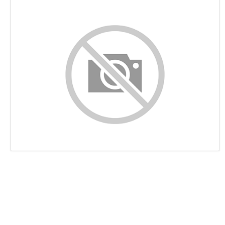
Contenido
Enlaces
Palabras Claves (Keywords)
Usabilidad
Documento
Movil
Optimización
PageSpeed Insights