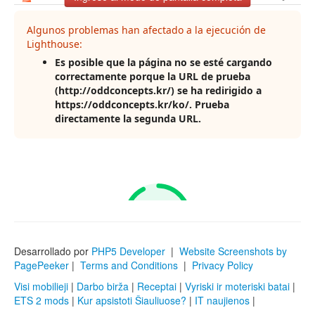
Desarrollado por
PHP5 Developer
|
Website Screenshots by
PagePeeker
|
Terms and Conditions
|
Privacy Policy
Visi mobilieji
|
Darbo birža
|
Receptai
|
Vyriski ir moteriski batai
|
ETS 2 mods
|
Kur apsistoti Šiauliuose?
|
IT naujienos
|