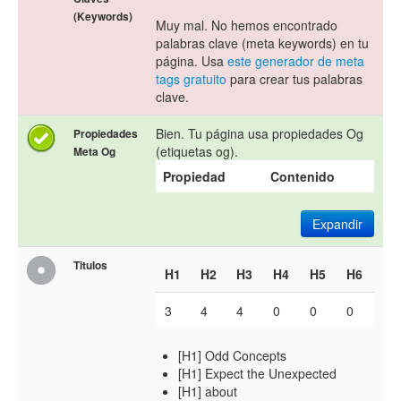
(Keywords)
Muy mal. No hemos encontrado
palabras clave (meta keywords) en tu
página. Usa
este generador de meta
tags gratuito
para crear tus palabras
clave.
Bien. Tu página usa propiedades Og
Propiedades
(etiquetas og).
Meta Og
Propiedad
Contenido
Expandir
Titulos
H1
H2
H3
H4
H5
H6
3
4
4
0
0
0
[H1] Odd Concepts
[H1] Expect the Unexpected
[H1] about