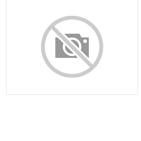
Contenido
Enlaces
Palabras Claves (Keywords)
Usabilidad
Documento
Movil
Optimización
PageSpeed Insights