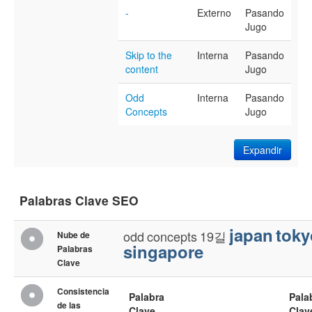
-
Externo
Pasando
Jugo
Skip to the
Interna
Pasando
content
Jugo
Odd
Interna
Pasando
Concepts
Jugo
Expandir
Palabras Clave SEO
japan
toky
odd
concepts
19길
Nube de
singapore
Palabras
Clave
Consistencia
Palabra
Pala
de las
Clave
Clav