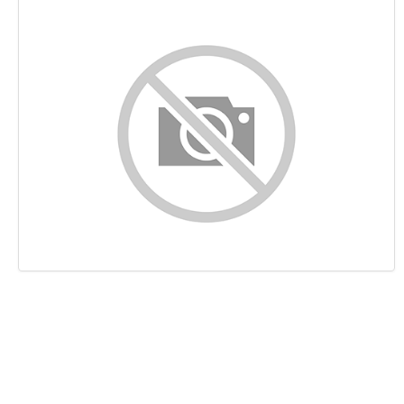
Contenido
Enlaces
Palabras Claves (Keywords)
Usabilidad
Documento
Movil
Optimización
PageSpeed Insights