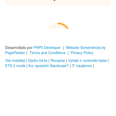
Desarrollado por
PHP5 Developer
|
Website Screenshots by
PagePeeker
|
Terms and Conditions
|
Privacy Policy
Visi mobilieji
|
Darbo birža
|
Receptai
|
Vyriski ir moteriski batai
|
ETS 2 mods
|
Kur apsistoti Šiauliuose?
|
IT naujienos
|