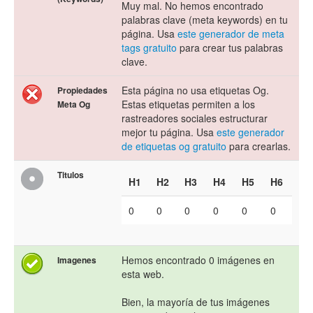
Muy mal. No hemos encontrado
palabras clave (meta keywords) en tu
página. Usa
este generador de meta
tags gratuito
para crear tus palabras
clave.
Esta página no usa etiquetas Og.
Propiedades
Estas etiquetas permiten a los
Meta Og
rastreadores sociales estructurar
mejor tu página. Usa
este generador
de etiquetas og gratuito
para crearlas.
Titulos
H1
H2
H3
H4
H5
H6
0
0
0
0
0
0
Hemos encontrado 0 imágenes en
Imagenes
esta web.
Bien, la mayoría de tus imágenes