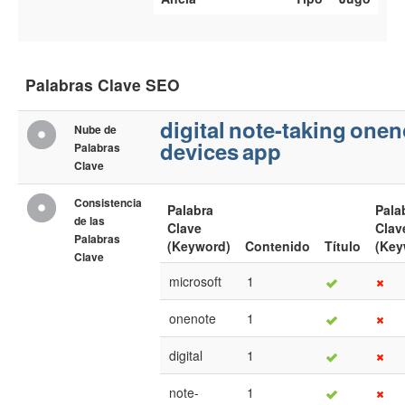
Palabras Clave SEO
digital
note-taking
onen
Nube de
devices
app
Palabras
Clave
Consistencia
Palabra
Pala
de las
Clave
Clav
Palabras
(Keyword)
Contenido
Título
(Key
Clave
microsoft
1
onenote
1
digital
1
note-
1