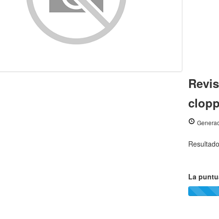
Revis
clopp
Generad
Resultad
La puntu