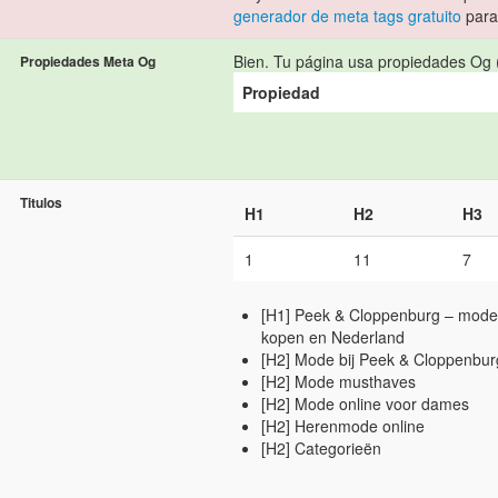
generador de meta tags gratuito
para 
Bien. Tu página usa propiedades Og (
Propiedades Meta Og
Propiedad
Titulos
H1
H2
H3
1
11
7
[H1] Peek & Cloppenburg – mode 
kopen en Nederland
[H2] Mode bij Peek & Cloppenbur
[H2] Mode musthaves
[H2] Mode online voor dames
[H2] Herenmode online
[H2] Categorieën