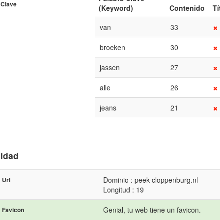
Clave
(Keyword)
Contenido
Tí
van
33
broeken
30
jassen
27
alle
26
jeans
21
lidad
Dominio : peek-cloppenburg.nl
Url
Longitud : 19
Genial, tu web tiene un favicon.
Favicon