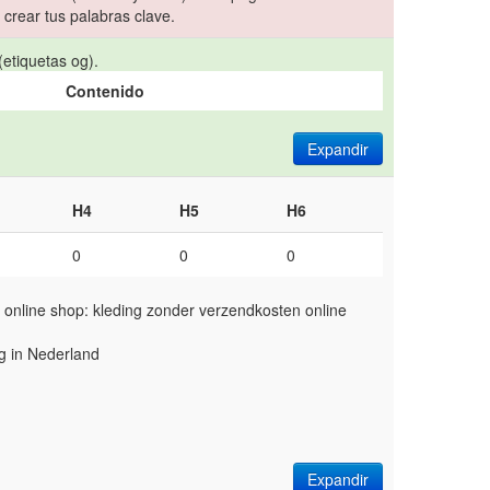
crear tus palabras clave.
etiquetas og).
Contenido
Expandir
H4
H5
H6
0
0
0
online shop: kleding zonder verzendkosten online
g in Nederland
Expandir