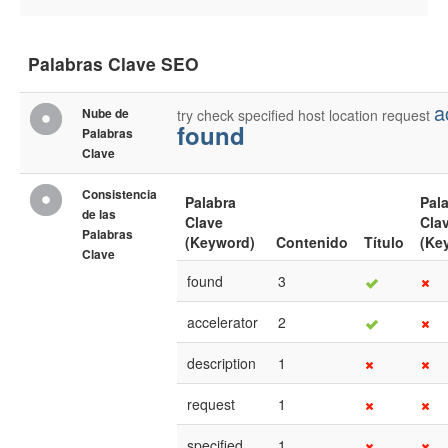
Palabras Clave SEO
a
Nube de
try
check
specified
host
location
request
found
Palabras
Clave
Consistencia
Palabra
Pal
de las
Clave
Cla
Palabras
(Keyword)
Contenido
Título
(Ke
Clave
found
3
accelerator
2
description
1
request
1
specified
1