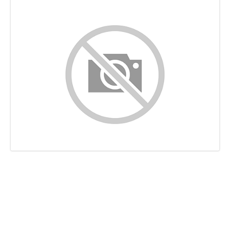
Contenido
Enlaces
Palabras Claves (Keywords)
Usabilidad
Documento
Movil
Optimización
PageSpeed Insights