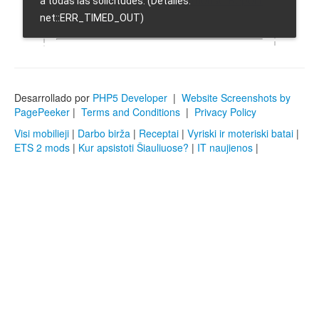
Desarrollado por
PHP5 Developer
|
Website Screenshots by
PagePeeker
|
Terms and Conditions
|
Privacy Policy
Visi mobilieji
|
Darbo birža
|
Receptai
|
Vyriski ir moteriski batai
|
ETS 2 mods
|
Kur apsistoti Šiauliuose?
|
IT naujienos
|