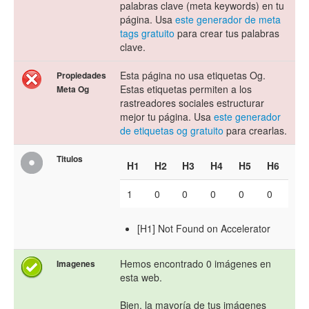
palabras clave (meta keywords) en tu
página. Usa
este generador de meta
tags gratuito
para crear tus palabras
clave.
Esta página no usa etiquetas Og.
Propiedades
Estas etiquetas permiten a los
Meta Og
rastreadores sociales estructurar
mejor tu página. Usa
este generador
de etiquetas og gratuito
para crearlas.
Titulos
H1
H2
H3
H4
H5
H6
1
0
0
0
0
0
[H1] Not Found on Accelerator
Hemos encontrado 0 imágenes en
Imagenes
esta web.
Bien, la mayoría de tus imágenes