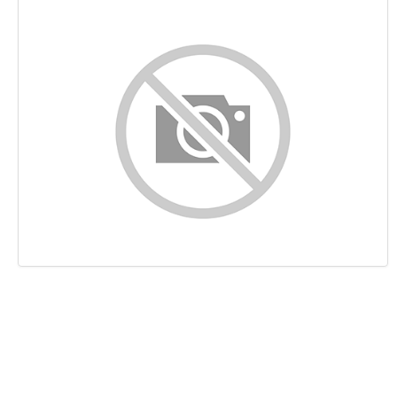
Contenido
Enlaces
Palabras Claves (Keywords)
Usabilidad
Documento
Movil
Optimización
PageSpeed Insights