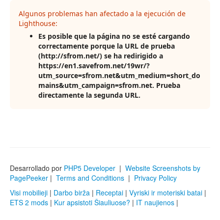
Desarrollado por
PHP5 Developer
|
Website Screenshots by
PagePeeker
|
Terms and Conditions
|
Privacy Policy
Visi mobilieji
|
Darbo birža
|
Receptai
|
Vyriski ir moteriski batai
|
ETS 2 mods
|
Kur apsistoti Šiauliuose?
|
IT naujienos
|