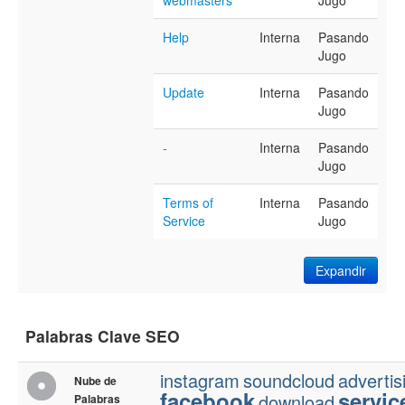
webmasters
Jugo
Help
Interna
Pasando
Jugo
Update
Interna
Pasando
Jugo
-
Interna
Pasando
Jugo
Terms of
Interna
Pasando
Service
Jugo
Expandir
Palabras Clave SEO
instagram
soundcloud
advertis
Nube de
facebook
servic
download
Palabras