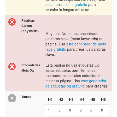
esta herramienta gratuita
para
calcular la longitu del texto.
Palabras
Claves
(Keywords)
Muy mal. No hemos encontrado
palabras clave (meta keywords) en tu
página. Usa
este generador de meta
tags gratuito
para crear tus palabras
clave.
Esta página no usa etiquetas Og.
Propiedades
Estas etiquetas permiten a los
Meta Og
rastreadores sociales estructurar
mejor tu página. Usa
este generador
de etiquetas og gratuito
para crearlas.
Titulos
H1
H2
H3
H4
H5
H6
1
3
0
0
0
0