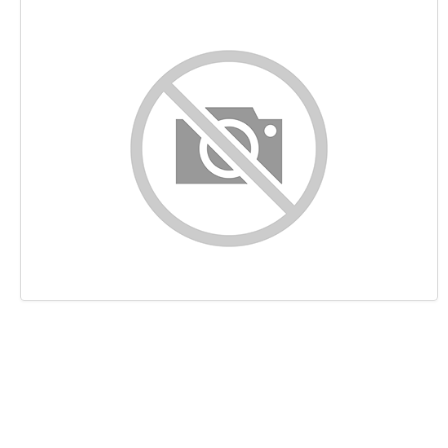
Contenido
Enlaces
Palabras Claves (Keywords)
Usabilidad
Documento
Movil
Optimización
PageSpeed Insights