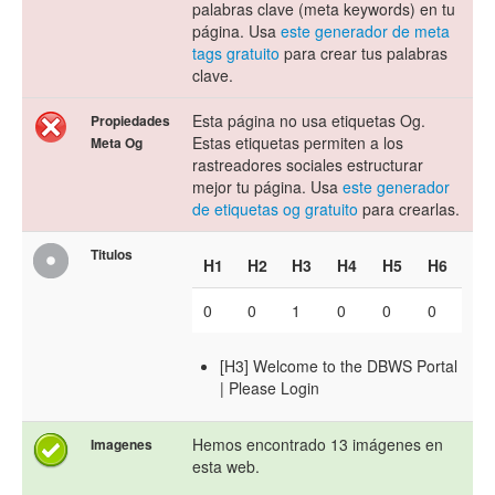
palabras clave (meta keywords) en tu
página. Usa
este generador de meta
tags gratuito
para crear tus palabras
clave.
Esta página no usa etiquetas Og.
Propiedades
Estas etiquetas permiten a los
Meta Og
rastreadores sociales estructurar
mejor tu página. Usa
este generador
de etiquetas og gratuito
para crearlas.
Titulos
H1
H2
H3
H4
H5
H6
0
0
1
0
0
0
[H3] Welcome to the DBWS Portal
| Please Login
Hemos encontrado 13 imágenes en
Imagenes
esta web.