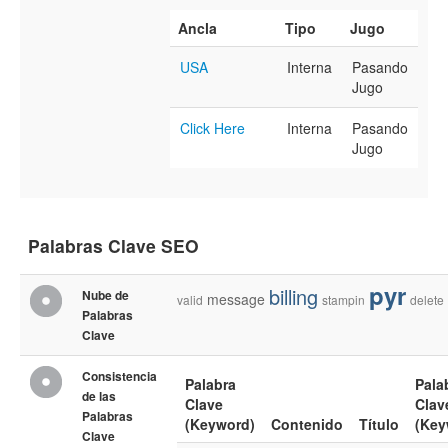
Ancla
Tipo
Jugo
USA
Interna
Pasando
Jugo
Click Here
Interna
Pasando
Jugo
Palabras Clave SEO
pyr
billing
Nube de
message
valid
stampin
delete
Palabras
Clave
Consistencia
Palabra
Pala
de las
Clave
Clav
Palabras
(Keyword)
Contenido
Título
(Key
Clave