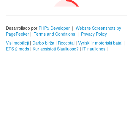
Desarrollado por
PHP5 Developer
|
Website Screenshots by
PagePeeker
|
Terms and Conditions
|
Privacy Policy
Visi mobilieji
|
Darbo birža
|
Receptai
|
Vyriski ir moteriski batai
|
ETS 2 mods
|
Kur apsistoti Šiauliuose?
|
IT naujienos
|