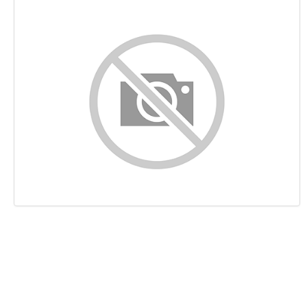
Contenido
Enlaces
Palabras Claves (Keywords)
Usabilidad
Documento
Movil
Optimización
PageSpeed Insights