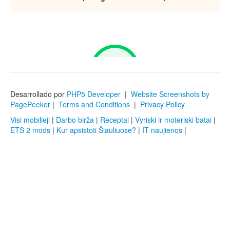
Desarrollado por
PHP5 Developer
|
Website Screenshots by
PagePeeker
|
Terms and Conditions
|
Privacy Policy
Visi mobilieji
|
Darbo birža
|
Receptai
|
Vyriski ir moteriski batai
|
ETS 2 mods
|
Kur apsistoti Šiauliuose?
|
IT naujienos
|