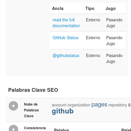
Ancla
Tipo
Jugo
read the full
Externo
Pasando
documentation
Jugo
GitHub Status
Externo
Pasando
Jugo
@githubstatus
Externo
Pasando
Jugo
Palabras Clave SEO
pages
s
Nube de
account
organization
repository
github
Palabras
Clave
Consistencia
Palabra
Pala