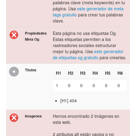
palabras clave (meta keywords) en tu
página. Usa
este generador de meta
tags gratuito
para crear tus palabras
clave.
Esta página no usa etiquetas Og.
Propiedades
Estas etiquetas permiten a los
Meta Og
rastreadores sociales estructurar
mejor tu página. Usa
este generador
de etiquetas og gratuito
para crearlas.
Titulos
H1
H2
H3
H4
H5
H6
1
0
0
0
0
0
[H1] 404
Hemos encontrado 2 imágenes en
Imagenes
esta web.
2 atributos alt están vacios o no