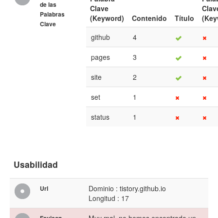
de las
Clave
Clav
Palabras
(Keyword)
Contenido
Título
(Key
Clave
github
4
pages
3
site
2
set
1
status
1
Usabilidad
Dominio : tistory.github.io
Url
Longitud : 17