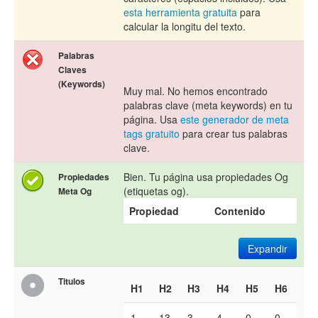
esta herramienta gratuita
para
calcular la longitu del texto.
Palabras
Claves
(Keywords)
Muy mal. No hemos encontrado
palabras clave (meta keywords) en tu
página. Usa
este generador de meta
tags gratuito
para crear tus palabras
clave.
Bien. Tu página usa propiedades Og
Propiedades
(etiquetas og).
Meta Og
Propiedad
Contenido
Expandir
Titulos
H1
H2
H3
H4
H5
H6
1
13
3
4
0
0