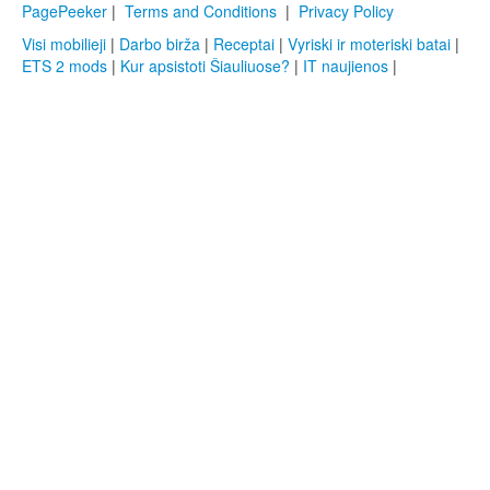
PagePeeker
|
Terms and Conditions
|
Privacy Policy
Visi mobilieji
|
Darbo birža
|
Receptai
|
Vyriski ir moteriski batai
|
ETS 2 mods
|
Kur apsistoti Šiauliuose?
|
IT naujienos
|