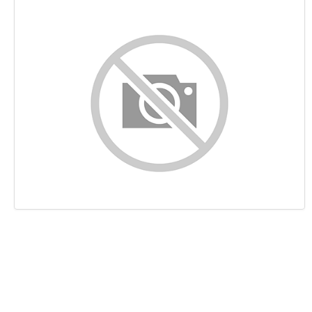
Contenido
Enlaces
Palabras Claves (Keywords)
Usabilidad
Documento
Movil
Optimización
PageSpeed Insights