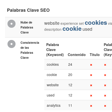
Palabras Clave SEO
cookies
website
Nube de
experience
set
vi
cookie
Palabras
used
description
Clave
Consistencia
Palabra
Pala
de las
Clave
Clav
Palabras
(Keyword)
Contenido
Título
(Key
Clave
cookies
24
cookie
20
website
12
used
12
analytics
11