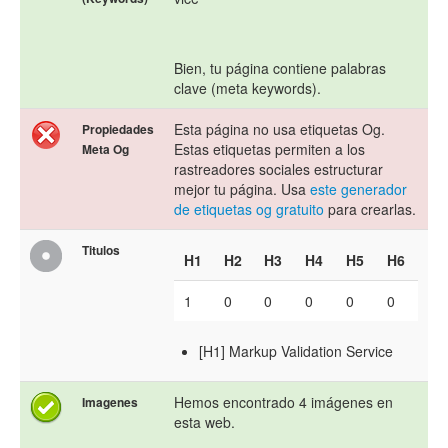
Bien, tu página contiene palabras
clave (meta keywords).
Esta página no usa etiquetas Og.
Propiedades
Estas etiquetas permiten a los
Meta Og
rastreadores sociales estructurar
mejor tu página. Usa
este generador
de etiquetas og gratuito
para crearlas.
Titulos
H1
H2
H3
H4
H5
H6
1
0
0
0
0
0
[H1] Markup Validation Service
Hemos encontrado 4 imágenes en
Imagenes
esta web.