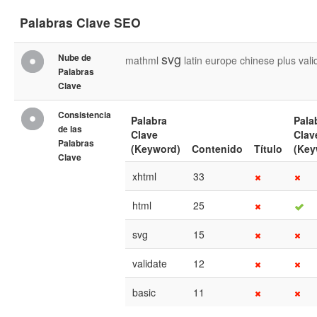
Palabras Clave SEO
svg
Nube de
mathml
latin
europe
chinese
plus
vali
Palabras
Clave
Consistencia
Palabra
Pala
de las
Clave
Clav
Palabras
(Keyword)
Contenido
Título
(Key
Clave
xhtml
33
html
25
svg
15
validate
12
basic
11