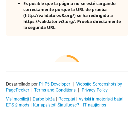
Desarrollado por
PHP5 Developer
|
Website Screenshots by
PagePeeker
|
Terms and Conditions
|
Privacy Policy
Visi mobilieji
|
Darbo birža
|
Receptai
|
Vyriski ir moteriski batai
|
ETS 2 mods
|
Kur apsistoti Šiauliuose?
|
IT naujienos
|