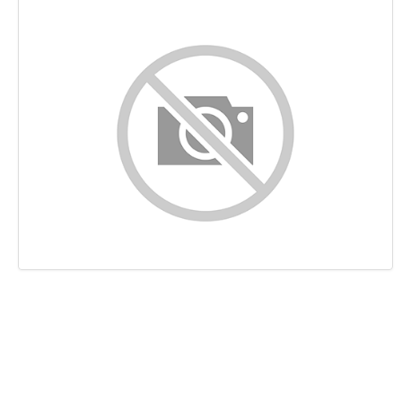
Contenido
Enlaces
Palabras Claves (Keywords)
Usabilidad
Documento
Movil
Optimización
PageSpeed Insights