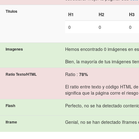
Titulos
H1
H2
H3
0
0
0
Hemos encontrado 0 imágenes en es
Imagenes
Bien, la mayoría de tus imágenes tiene
Ratio :
78%
Ratio Texto/HTML
El ratio entre texto y código HTML de
significa que la página corre el ries
Perfecto, no se ha detectado conteni
Flash
Genial, no se han detectado Iframes 
Iframe