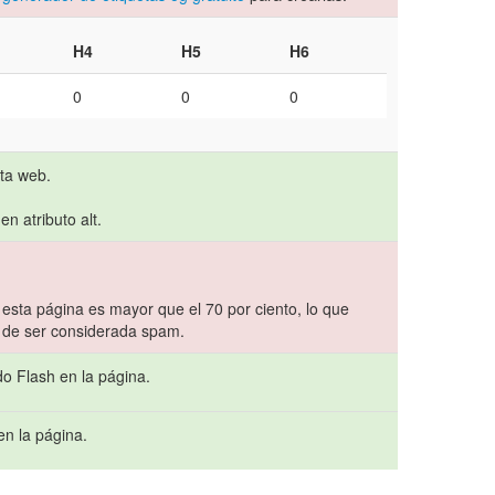
H4
H5
H6
0
0
0
ta web.
n atributo alt.
 esta página es mayor que el 70 por ciento, lo que
go de ser considerada spam.
do Flash en la página.
en la página.