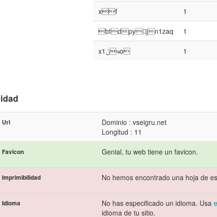
xf
1
btdpy􀐉jn1zaq
1
x1ݩчo
1
lidad
Dominio : vseigru.net
Url
Longitud : 11
Genial, tu web tiene un favicon.
Favicon
No hemos encontrado una hoja de est
Imprimibilidad
No has especificado un idioma. Usa
e
Idioma
idioma de tu sitio.