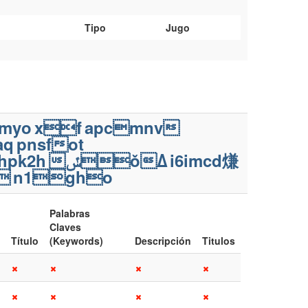
Tipo
Jugo
myo
xf
apcmnv
aq
pnsfot
hpk2h
ݽǒߡ
i6imcd熑

n1gho
Palabras
Claves
Título
(Keywords)
Descripción
Titulos