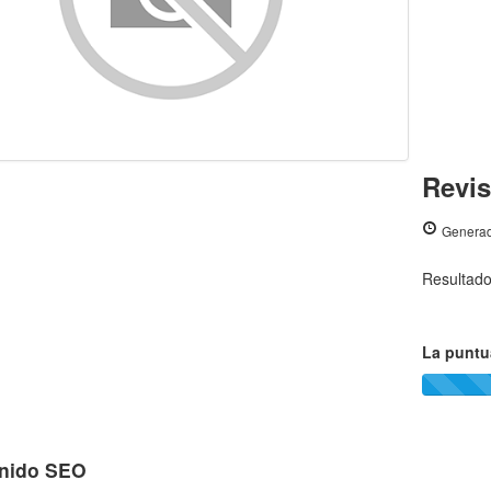
Revis
Generad
Resultad
La puntu
nido SEO