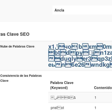
Ancla
ras Clave SEO
x1ݩчo
bxm0m
Nube de Palabras Clave
btdpy􀐉jn1z
duqlyer3qp3z
eьnϐe26wndkg
Consistencia de las Palabras
Clave
Palabra Clave
(Keyword)
Contenido
ݽǒߡ
1
pnsfot
1