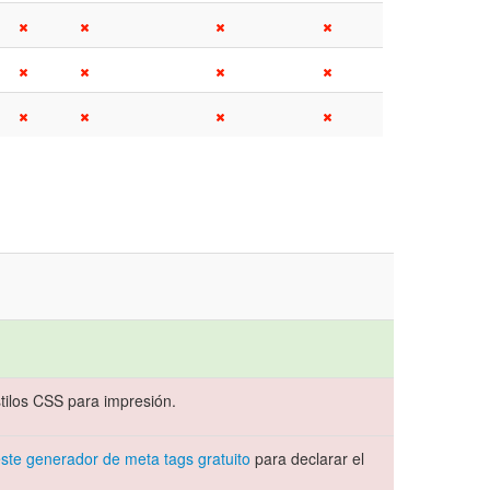
ilos CSS para impresión.
ste generador de meta tags gratuito
para declarar el