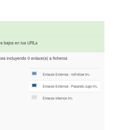
s bajos en tus URLs
es incluyendo 0 enlace(s) a ficheros
Enlaces Externos : noFollow 0%
Enlaces Externos : Pasando Jugo 0%
Enlaces Internos 0%