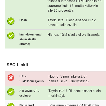
tekstiä suhteesssa HTML-koodiin on
suurempi kuin 15, mutta kuitenkin
alle 25 prosenttia.
Täydellistä!, Flash-sisältöä ei ole
Flash
havaittu tällä sivulla.
Hienoa, Tällä sivulla ei ole Iframeja.
html-dokumentti
sivun sisälle
(Iframe)
SEO Linkit
Huono. Sinun linkeissä on
URL-
hakulauseke (QueryString).
Uudelleenkirjoitus
Täydellistä! URL-osoitteissasi ei ole
Alleviivaa URL-
merkintöjä.
osoitteet
Löysimme yhteensä 64 linkit jotka
Sivun linkit