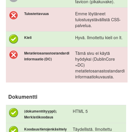
favicon (pikakuvake).
Emme löytäneet
Tulostettavuus
tulostusystävällistä CSS-
palvelua.
Hyvä. Ilmoitettu kieli on lt.
Kieli
Tämä sivu ei käytä
Metatietosanastostandardi
hyödyksi (DublinCore
informaatio (DC)
=DC)
metatietosanastostandardi
informaatiokuvausta.
Dokumentti
HTML 5
(dokumenttityyppi);
Merkistökoodaus
Täydellistä. Ilmoitettu
Koodaus/tietojenkäsittely