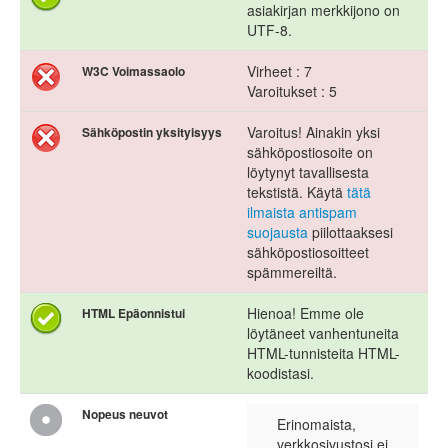
asiakirjan merkkijono on
UTF-8.
Virheet : 7
W3C Voimassaolo
Varoitukset : 5
Varoitus! Ainakin yksi
Sähköpostin yksityisyys
sähköpostiosoite on
löytynyt tavallisesta
tekstistä. Käytä
tätä
ilmaista antispam
suojausta
piilottaaksesi
sähköpostiosoitteet
spämmereiltä.
Hienoa! Emme ole
HTML Epäonnistui
löytäneet vanhentuneita
HTML-tunnisteita HTML-
koodistasi.
Nopeus neuvot
Erinomaista,
verkkosivustosi ei