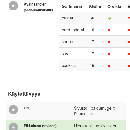
Avainsanojen
Avainsana
Sisältö
Otsikko
A
johdonmukaisuus
baldai
60
parduodami
19
kauno
17
sav
17
cookies
15
Käytettävyys
Sivusto : baldumuge.lt
Url
Pituus : 12
Hienoa, sinun sivulla on
Pikkukuva (favicon)