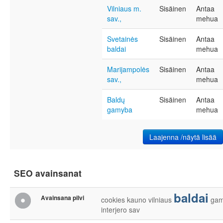
Vilniaus m.
Sisäinen
Antaa
sav.,
mehua
Svetainės
Sisäinen
Antaa
baldai
mehua
Marijampolės
Sisäinen
Antaa
sav.,
mehua
Baldų
Sisäinen
Antaa
gamyba
mehua
Laajenna /näytä lisää
SEO avainsanat
baldai
Avainsana pilvi
cookies
kauno
vilniaus
ga
interjero
sav