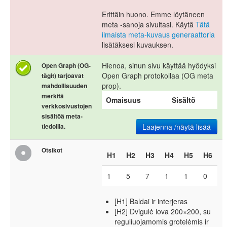
Erittäin huono. Emme löytäneen
meta -sanoja sivultasi. Käytä
Tätä
ilmaista meta-kuvaus generaattoria
lisätäksesi kuvauksen.
Hienoa, sinun sivu käyttää hyödyksi
Open Graph (OG-
Open Graph protokollaa (OG meta
tägit) tarjoavat
prop).
mahdollisuuden
merkitä
Omaisuus
Sisältö
verkkosivustojen
sisältöä meta-
tiedoilla.
Laajenna /näytä lisää
Otsikot
H1
H2
H3
H4
H5
H6
1
5
7
1
1
0
[H1] Baldai ir interjeras
[H2] Dvigulė lova 200×200, su
reguliuojamomis grotelėmis ir