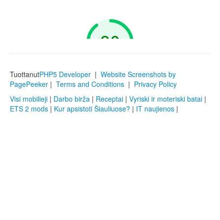
Tuottanut
PHP5 Developer
|
Website Screenshots by
PagePeeker
|
Terms and Conditions
|
Privacy Policy
Visi mobilieji
|
Darbo birža
|
Receptai
|
Vyriski ir moteriski batai
|
ETS 2 mods
|
Kur apsistoti Šiauliuose?
|
IT naujienos
|