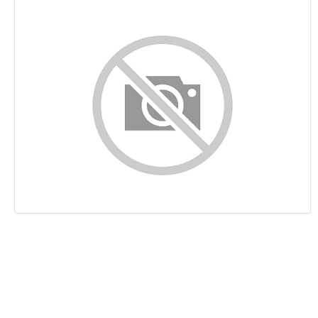
Sisältö
Linkit
Avainsanat
Käytettävyys
Dokumentti
Mobiili
Optimoi
Sivuston nopeus