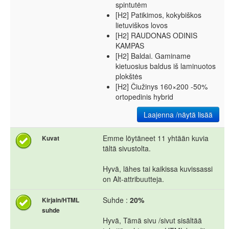
spintutėm
[H2] Patikimos, kokybiškos
lietuviškos lovos
[H2] RAUDONAS ODINIS
KAMPAS
[H2] Baldai. Gaminame
kietuosius baldus iš laminuotos
plokštės
[H2] Čiužinys 160×200 -50%
ortopedinis hybrid
Laajenna /näytä lisää
Emme löytäneet 11 yhtään kuvia
Kuvat
tältä sivustolta.
Hyvä, lähes tai kaikissa kuvissassi
on Alt-attribuutteja.
Suhde :
20%
Kirjain/HTML
suhde
Hyvä, Tämä sivu /sivut sisältää