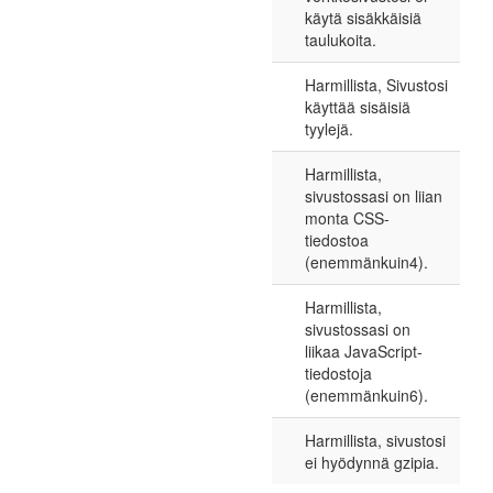
käytä sisäkkäisiä
taulukoita.
Harmillista, Sivustosi
käyttää sisäisiä
tyylejä.
Harmillista,
sivustossasi on liian
monta CSS-
tiedostoa
(enemmänkuin4).
Harmillista,
sivustossasi on
liikaa JavaScript-
tiedostoja
(enemmänkuin6).
Harmillista, sivustosi
ei hyödynnä gzipia.