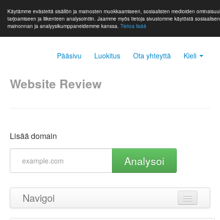
Käytämme evästeitä sisällön ja mainosten muokkaamiseen, sosiaalisten medioiden ominaisuu
tarjoamiseen ja liikenteen analysointiin. Jaamme myös tietoja sivustomme käytöstä sosiaalise
mainonnan ja analyysikumppaneidemme kanssa.
Tietoa lisää
Pääsivu
Luokitus
Ota yhteyttä
Kieli
Website Review
Lisää domain
Analysoi
Navigoi
Takaisin ylös