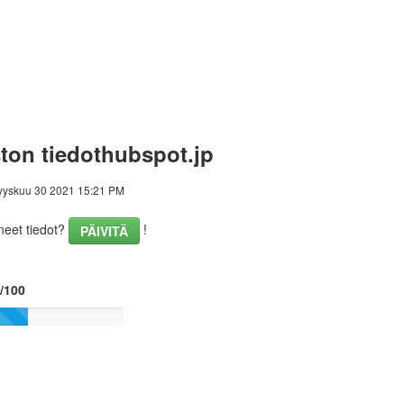
ton tiedothubspot.jp
yyskuu 30 2021 15:21 PM
eet tiedot?
!
PÄIVITÄ
7/100