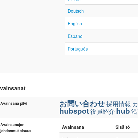
Deutsch
English
Español
Português
vainsanat
お問い合わせ
採用情報
Avainsana pilvi
hubspot
hub
役員紹介
沿
Avainsanojen
Avainsana
Sisältö
johdonmukaisuus