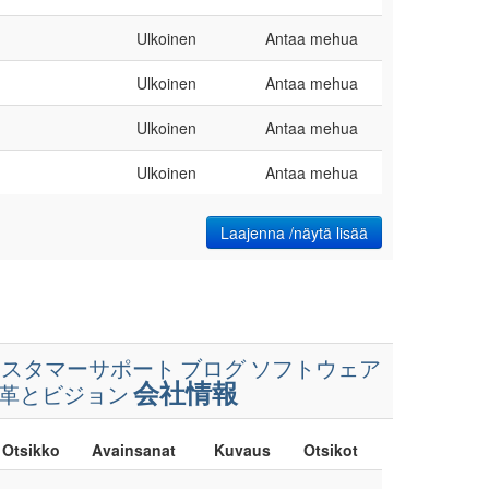
Ulkoinen
Antaa mehua
Ulkoinen
Antaa mehua
Ulkoinen
Antaa mehua
Ulkoinen
Antaa mehua
Laajenna /näytä lisää
カスタマーサポート
ブログ
ソフトウェア
会社情報
革とビジョン
Otsikko
Avainsanat
Kuvaus
Otsikot