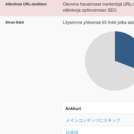
Olemme havainneet merkintöjä URL-oso
Alleviivaa URL-osoitteet
väliviivoja optimoimaan SEO.
Löysimme yhteensä 65 linkit jotka sisäl
Sivun linkit
Ankkuri
メインコンテンツにスキップ
日本語