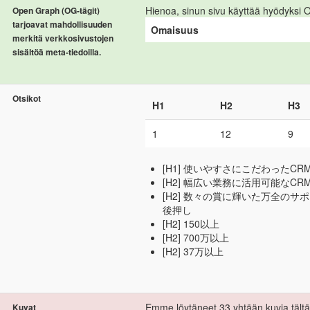
Hienoa, sinun sivu käyttää hyödyksi
Open Graph (OG-tägit)
tarjoavat mahdollisuuden
Omaisuus
merkitä verkkosivustojen
sisältöä meta-tiedoilla.
Otsikot
H1
H2
H3
1
12
9
[H1] 使いやすさにこだわったCR
[H2] 幅広い業務に活用可能なC
[H2] 数々の賞に輝いた万全の
後押し
[H2] 150以上
[H2] 700万以上
[H2] 37万以上
Emme löytäneet 33 yhtään kuvia tältä 
Kuvat