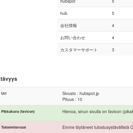
hubspot
5
hub
5
会社情報
4
お問い合わせ
4
カスタマーサポート
3
ttävyys
Sivusto : hubspot.jp
Url
Pituus : 10
Hienoa, sinun sivulla on favicon (pika
Pikkukuva (favicon)
Emme löytäneet tulostusystävällistä 
Tulostettavuus