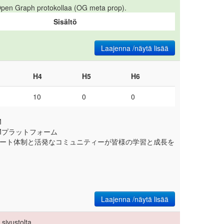
 Open Graph protokollaa (OG meta prop).
Sisältö
Laajenna /näytä lisää
H4
H5
H6
10
0
0
M
RMプラットフォーム
サポート体制と活発なコミュニティーが皆様の学習と成長を
Laajenna /näytä lisää
sivustolta.