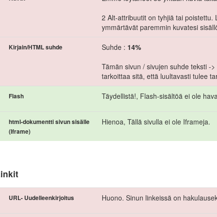
2 Alt-attribuutit on tyhjiä tai poistett
ymmärtävät paremmin kuvatesi sisäll
Suhde :
14%
Kirjain/HTML suhde
Tämän sivun / sivujen suhde teksti 
tarkoittaa sitä, että luultavasti tulee t
Täydellistä!, Flash-sisältöä ei ole havai
Flash
Hienoa, Tällä sivulla ei ole Iframeja.
html-dokumentti sivun sisälle
(Iframe)
inkit
Huono. Sinun linkeissä on hakulausek
URL- Uudelleenkirjoitus