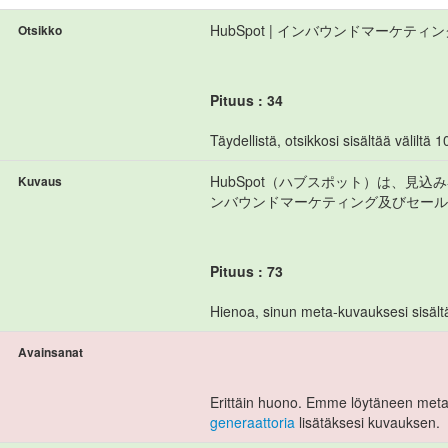
HubSpot | インバウンドマーケテ
Otsikko
Pituus : 34
Täydellistä, otsikkosi sisältää väliltä 10
HubSpot（ハブスポット）は、見
Kuvaus
ンバウンドマーケティング及びセール
Pituus : 73
Hienoa, sinun meta-kuvauksesi sisältää
Avainsanat
Erittäin huono. Emme löytäneen meta 
generaattoria
lisätäksesi kuvauksen.