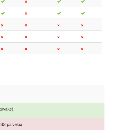
kuvake).
CSS-palvelua.