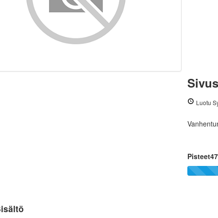
Sivus
Luotu S
Vanhentun
Pisteet4
isältö