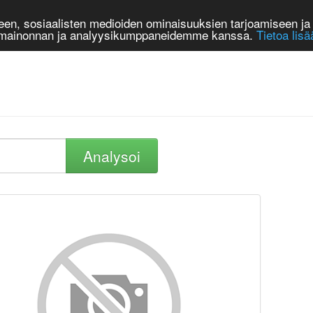
n, sosiaalisten medioiden ominaisuuksien tarjoamiseen ja 
, mainonnan ja analyysikumppaneidemme kanssa.
Tietoa lisä
Analysoi