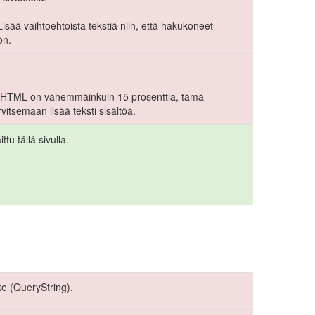
u. Lisää vaihtoehtoista tekstiä niin, että hakukoneet
ön.
-> HTML on vähemmäinkuin 15 prosenttia, tämä
arvitsemaan lisää teksti sisältöä.
ttu tällä sivulla.
e (QueryString).