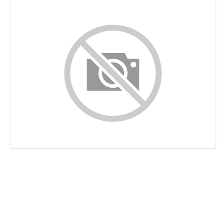
Sisältö
Linkit
Avainsanat
Käytettävyys
Dokumentti
Mobiili
Optimoi
Sivuston nopeus