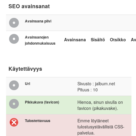
SEO avainsanat
Avainsana pilvi
Avainsanojen
Avainsana
Sisältö
Otsikko
Av
johdonmukaisuus
Käytettävyys
Sivusto : jalbum.net
Url
Pituus : 10
Hienoa, sinun sivulla on
Pikkukuva (favicon)
favicon (pikakuvake).
Emme löytäneet
Tulostettavuus
tulostusystävällistä CSS-
palvelua.