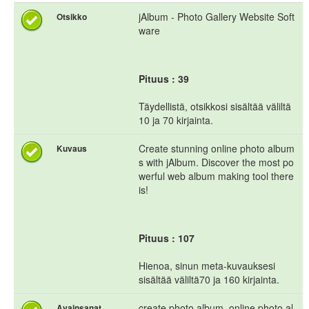
jAlbum - Photo Gallery Website Soft
Otsikko
ware
Pituus : 39
Täydellistä, otsikkosi sisältää väliltä
10 ja 70 kirjainta.
Create stunning online photo album
Kuvaus
s with jAlbum. Discover the most po
werful web album making tool there
is!
Pituus : 107
Hienoa, sinun meta-kuvauksesi
sisältää väliltä70 ja 160 kirjainta.
create photo album, online photo al
Avainsanat