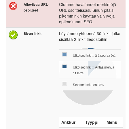
Olemme havainneet merkintöjä
Alleviivaa URL-
URL-osoitteissasi. Sinun pitäisi
osoitteet
pikemminkin käyttää väliviivoja
optimoimaan SEO.
Löysimme yhteensä 60 linkit jotka
Sivun linkit
sisältää 2 linkit tiedostoihin
Ulkoiset linkit : älä seuraa 0%
Ulkoiset linkit : Antaa mehua
11.67%
Sisäiset linkit 88.33%
Ankkuri
Tyyppi
Mehu