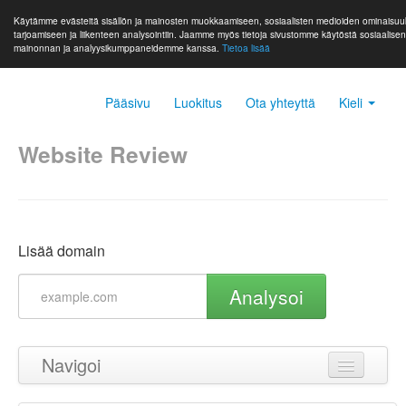
Käytämme evästeitä sisällön ja mainosten muokkaamiseen, sosiaalisten medioiden ominaisuu
tarjoamiseen ja liikenteen analysointiin. Jaamme myös tietoja sivustomme käytöstä sosiaalise
mainonnan ja analyysikumppaneidemme kanssa.
Tietoa lisää
Pääsivu
Luokitus
Ota yhteyttä
Kieli
Website Review
Lisää domain
Analysoi
Navigoi
Takaisin ylös