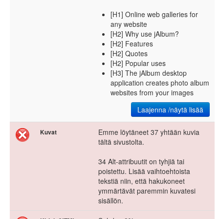
[H1] Online web galleries for
any website
[H2] Why use jAlbum?
[H2] Features
[H2] Quotes
[H2] Popular uses
[H3] The jAlbum desktop
application creates photo album
websites from your images
Laajenna /näytä lisää
Emme löytäneet 37 yhtään kuvia
Kuvat
tältä sivustolta.
34 Alt-attribuutit on tyhjiä tai
poistettu. Lisää vaihtoehtoista
tekstiä niin, että hakukoneet
ymmärtävät paremmin kuvatesi
sisällön.