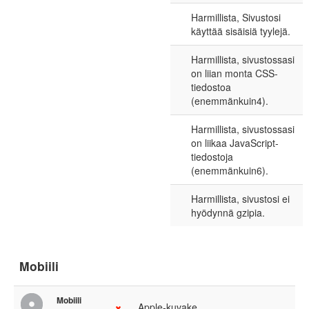
Harmillista, Sivustosi
käyttää sisäisiä tyylejä.
Harmillista, sivustossasi
on liian monta CSS-
tiedostoa
(enemmänkuin4).
Harmillista, sivustossasi
on liikaa JavaScript-
tiedostoja
(enemmänkuin6).
Harmillista, sivustosi ei
hyödynnä gzipia.
Mobiili
Mobiili
Apple-kuvake