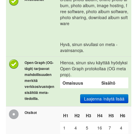
bum, photo album, image hosting, f
ree software, photo album software,
photo sharing, download album soft
ware
Hyvä, sinun sivullasi on meta -
avainsanoja.
Hienoa, sinun sivu käyttää hyödyksi
Open Graph (OG-
Open Graph protokollaa (OG meta
tägit) tarjoavat
prop).
mahdollisuuden
merkitä
Omaisuus
Sisältö
verkkosivustojen
sisältöä meta-
tiedoilla.
Laajenna /näytä lisää
Otsikot
H1
H2
H3
H4
H5
H6
1
4
5
16
7
4