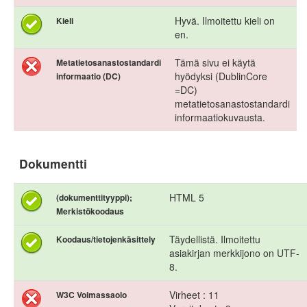
Hyvä. Ilmoitettu kieli on
Kieli
en.
Tämä sivu ei käytä
Metatietosanastostandardi
hyödyksi (DublinCore
informaatio (DC)
=DC)
metatietosanastostandardi
informaatiokuvausta.
Dokumentti
HTML 5
(dokumenttityyppi);
Merkistökoodaus
Täydellistä. Ilmoitettu
Koodaus/tietojenkäsittely
asiakirjan merkkijono on UTF-
8.
Virheet : 11
W3C Voimassaolo