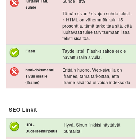
Suhde :
0%
Kirjain/HTML
suhde
Tämän sivun / sivujen suhde teksti -
> HTML on vähemmäinkuin 15
prosenttia, tämä tarkoittaa sitä, että
luultavasti tulee tarvitsemaan lisää
teksti sisältöä.
Täydellistä!, Flash-sisältöä ei ole
Flash
havaittu tällä sivulla.
Erittäin huono, Web-sivuilla on
html-dokumentti
Iframes, tämä tarkoittaa, että
sivun sisälle
Iframe-sisältöä ei voida indeksoida.
(Iframe)
SEO Linkit
Hyvä. Sinun linkkisi näyttävät
URL-
puhtailta!
Uudelleenkirjoitus