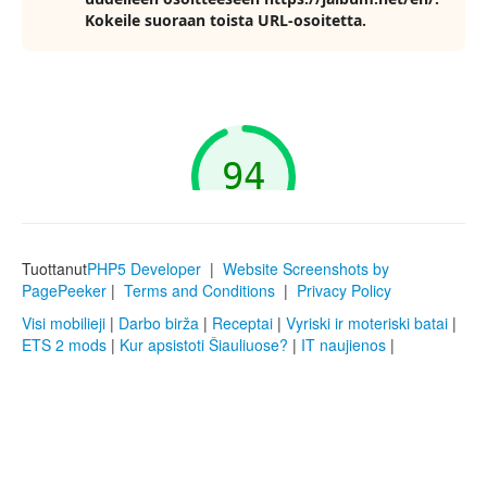
Tuottanut
PHP5 Developer
|
Website Screenshots by
PagePeeker
|
Terms and Conditions
|
Privacy Policy
Visi mobilieji
|
Darbo birža
|
Receptai
|
Vyriski ir moteriski batai
|
ETS 2 mods
|
Kur apsistoti Šiauliuose?
|
IT naujienos
|