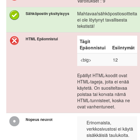
Varoitukset : 9
Mahtavaa!sähköpostiosoitteita
Sähköpostin yksityisyys
ei ole löytynyt tavallisesta
tekstistä!
HTML Epäonnistui
Tägit
Epäonnistui
Esiintymät
<big>
12
Epäillyt HTML-koodit ovat
HTML-tageja, joita ei enää
käytetä. On suositeltavaa
poistaa tai korvata nämä
HTML-tunnisteet, koska ne
ovat vanhentuneet.
Nopeus neuvot
Erinomaista,
verkkosivustosi ei käytä
sisäkkäisiä taulukoita.