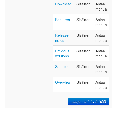
Download
Sisäinen
Antaa
mehua
Features
Sisäinen
Antaa
mehua
Release
Sisäinen
Antaa
notes
mehua
Previous
Sisäinen
Antaa
versions
mehua
Samples
Sisäinen
Antaa
mehua
Overview
Sisäinen
Antaa
mehua
Laajenna /näytä lisää