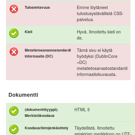
Emme löytäneet
Tulostettavuus
tulostusystävällistä CSS-
palvelua.
Hyvä. Ilmoitettu kieli on
Kieli
de.
Tämä sivu ei käytä
Metatietosanastostandardi
hyödyksi (DublinCore
informaatio (DC)
=DC)
metatietosanastostandardi
informaatiokuvausta.
Dokumentti
HTML 5
(dokumenttityyppi);
Merkistökoodaus
Täydellistä. Ilmoitettu
Koodaus/tietojenkäsittely
asiakirjan merkkijono on UTF-