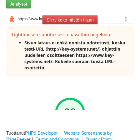
Analysoi
Siirry koko näytön tilaan
Tuottanut
PHP5 Developer
|
Website Screenshots by
PagePeeker
|
Terms and Conditions
|
Privacy Policy