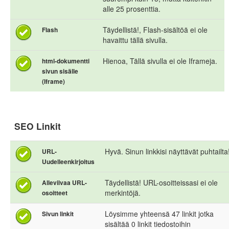
alle 25 prosenttia.
Täydellistä!, Flash-sisältöä ei ole
Flash
havaittu tällä sivulla.
Hienoa, Tällä sivulla ei ole Iframeja.
html-dokumentti
sivun sisälle
(Iframe)
SEO Linkit
Hyvä. Sinun linkkisi näyttävät puhtailta
URL-
Uudelleenkirjoitus
Täydellistä! URL-osoitteissasi ei ole
Alleviivaa URL-
merkintöjä.
osoitteet
Löysimme yhteensä 47 linkit jotka
Sivun linkit
sisältää 0 linkit tiedostoihin