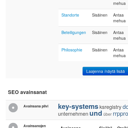
mehua
Standorte
Sisäinen
Antaa
mehua
Beteiligungen
Sisäinen
Antaa
mehua
Philosophie
Sisäinen
Antaa
mehua
Laajenna /näytä lisää
SEO avainsanat
key-systems
d
ksregistry
Avainsana pilvi
und
rrppr
unternehmen
über
Avainsanojen