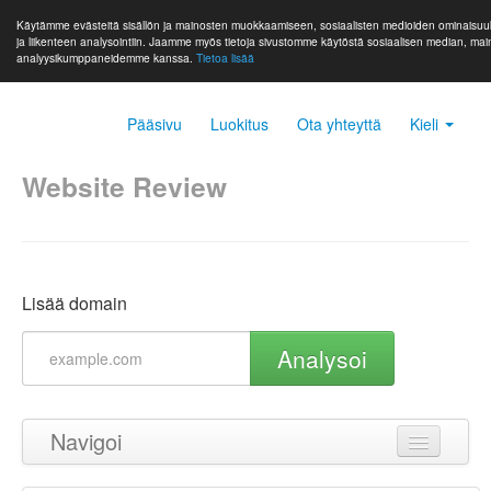
Käytämme evästeitä sisällön ja mainosten muokkaamiseen, sosiaalisten medioiden ominaisuu
ja liikenteen analysointiin. Jaamme myös tietoja sivustomme käytöstä sosiaalisen median, ma
analyysikumppaneidemme kanssa.
Tietoa lisää
Pääsivu
Luokitus
Ota yhteyttä
Kieli
Website Review
Lisää domain
Analysoi
Navigoi
Takaisin ylös