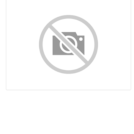
Sisältö
Linkit
Avainsanat
Käytettävyys
Dokumentti
Mobiili
Optimoi
Sivuston nopeus