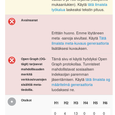
mukaanlukien). Käytä
tätä ilmaista
työkalua
laskeaksi tekstin pituus.
Avainsanat
Erittäin huono. Emme löytäneen
meta -sanoja sivultasi. Käytä
Tätä
ilmaista meta-kuvaus generaattoria
lisätäksesi kuvauksen.
Tämä sivu ei käytä hyödyksi Open
Open Graph (OG-
Graph protokollaa. Tunnisteet
tägit) tarjoavat
mahdollistavat sosiaalisen
mahdollisuuden
indeksoijan paremman
merkitä
jäsentämisen. Käytä
tätä ilmaista og
verkkosivustojen
määritelmä generaattoria
sisältöä meta-
luodaksesi ne.
tiedoilla.
Otsikot
H1
H2
H3
H4
H5
H6
0
4
13
0
0
0