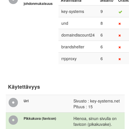
Avainsana
Sisältö
Otsik
johdonmukaisuus
key-systems
9
und
8
domaindiscount24
6
brandshelter
6
rrpproxy
6
Käytettävyys
Sivusto : key-systems.net
Url
Pituus : 15
Hienoa, sinun sivulla on
Pikkukuva (favicon)
favicon (pikakuvake).