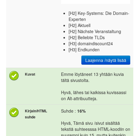
[H2] Key-Systems: Die Domain-
Experten
[H2] Aktuell
[H2] Nächste Veranstaltung
[H2] Beliebte TLDs
[H3] domaindiscount24
[H3] Endkunden
Laajenna /näytä lisää
Emme löytäneet 13 yhtään kuvia
Kuvat
tältä sivustolta.
Hyvä, lähes tai kaikissa kuvissassi
on Alt-attribuutteja.
Suhde :
16%
Kirjain/HTML
suhde
Hyvä, Tämä sivu /sivut sisältää
tekstiä suhteesssa HTML-koodiin on
suurempi kuin 15, mutta kuitenkin