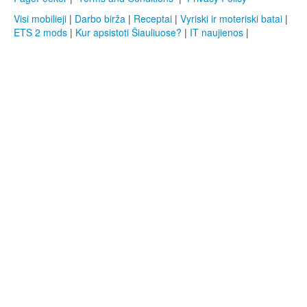
Visi mobilieji
|
Darbo birža
|
Receptai
|
Vyriski ir moteriski batai
|
ETS 2 mods
|
Kur apsistoti Šiauliuose?
|
IT naujienos
|