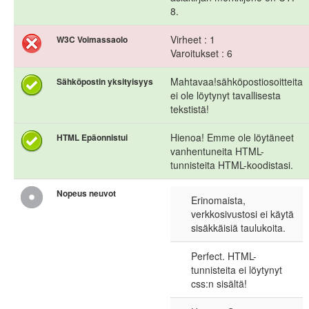
8.
Virheet : 1
W3C Voimassaolo
Varoitukset : 6
Mahtavaa!sähköpostiosoitteita
Sähköpostin yksityisyys
ei ole löytynyt tavallisesta
tekstistä!
Hienoa! Emme ole löytäneet
HTML Epäonnistui
vanhentuneita HTML-
tunnisteita HTML-koodistasi.
Nopeus neuvot
Erinomaista,
verkkosivustosi ei käytä
sisäkkäisiä taulukoita.
Perfect. HTML-
tunnisteita ei löytynyt
css:n sisältä!