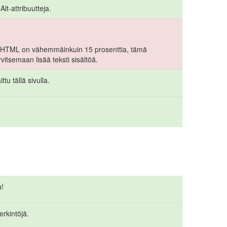
lt-attribuutteja.
-> HTML on vähemmäinkuin 15 prosenttia, tämä
arvitsemaan lisää teksti sisältöä.
ttu tällä sivulla.
a!
erkintöjä.