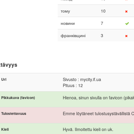
тому
10
новини
7
франківщині
3
ttävyys
Sivusto : mycity.if.ua
Url
Pituus : 12
Hienoa, sinun sivulla on favicon (pika
Pikkukuva (favicon)
Emme löytäneet tulostusystävällistä 
Tulostettavuus
Hyvä. Ilmoitettu kieli on uk.
Kieli