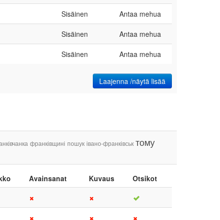
Sisäinen
Antaa mehua
Sisäinen
Antaa mehua
Sisäinen
Antaa mehua
Laajenna /näytä lisää
тому
нківчанка
франківщині
пошук
івано-франківськ
kko
Avainsanat
Kuvaus
Otsikot