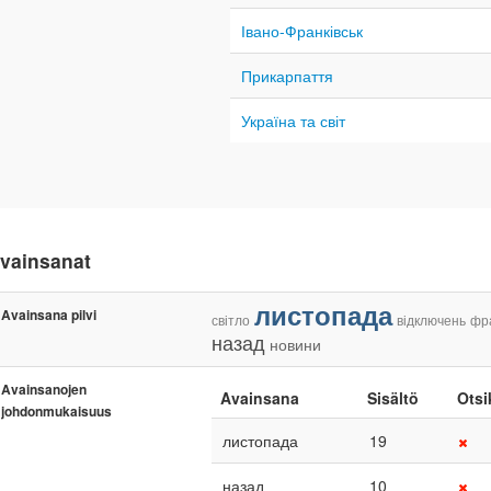
Івано-Франківськ
Прикарпаття
Україна та світ
vainsanat
листопада
Avainsana pilvi
світло
відключень
фра
назад
новини
Avainsanojen
Avainsana
Sisältö
Otsi
johdonmukaisuus
листопада
19
назад
10