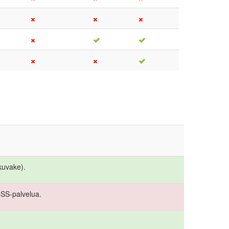
kuvake).
CSS-palvelua.