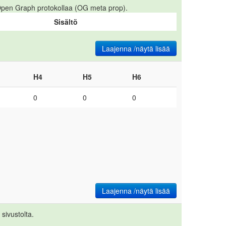
 Open Graph protokollaa (OG meta prop).
Sisältö
Laajenna /näytä lisää
H4
H5
H6
0
0
0
Laajenna /näytä lisää
sivustolta.