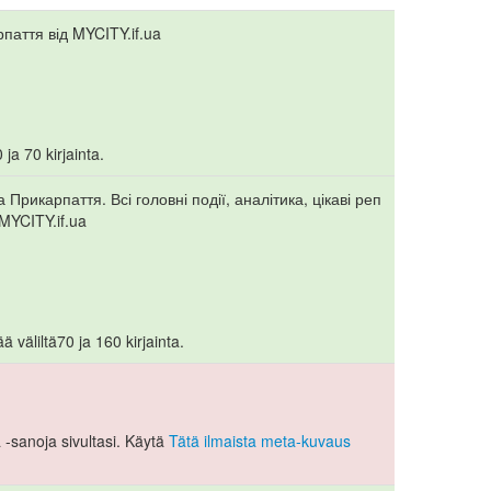
паття від MYCITY.if.ua
 ja 70 kirjainta.
Прикарпаття. Всі головні події, аналітика, цікаві реп
MYCITY.if.ua
 väliltä70 ja 160 kirjainta.
-sanoja sivultasi. Käytä
Tätä ilmaista meta-kuvaus