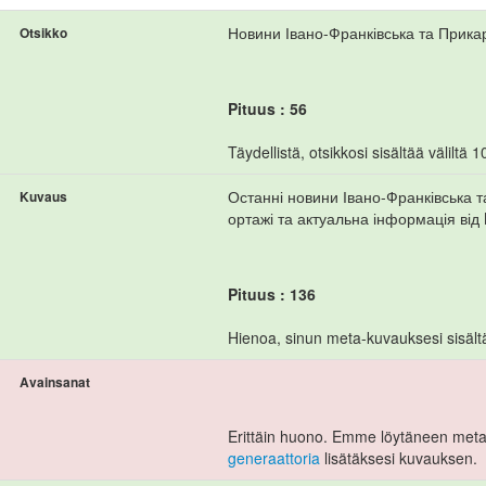
Новини Івано-Франківська та Прикар
Otsikko
Pituus : 56
Täydellistä, otsikkosi sisältää väliltä 10
Останні новини Івано-Франківська та 
Kuvaus
ортажі та актуальна інформація від 
Pituus : 136
Hienoa, sinun meta-kuvauksesi sisältää
Avainsanat
Erittäin huono. Emme löytäneen meta 
generaattoria
lisätäksesi kuvauksen.