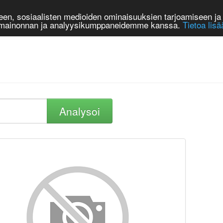
n, sosiaalisten medioiden ominaisuuksien tarjoamiseen ja 
, mainonnan ja analyysikumppaneidemme kanssa.
Tietoa lisä
Analysoi