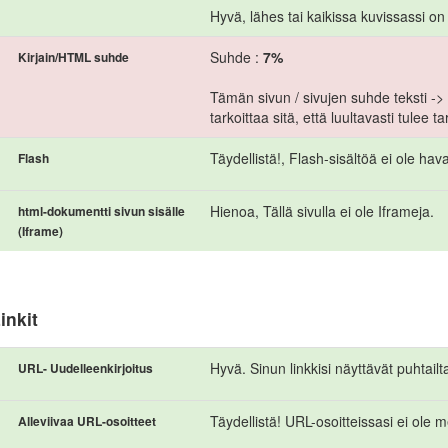
Hyvä, lähes tai kaikissa kuvissassi on A
Suhde :
7%
Kirjain/HTML suhde
Tämän sivun / sivujen suhde teksti 
tarkoittaa sitä, että luultavasti tulee t
Täydellistä!, Flash-sisältöä ei ole havai
Flash
Hienoa, Tällä sivulla ei ole Iframeja.
html-dokumentti sivun sisälle
(Iframe)
inkit
Hyvä. Sinun linkkisi näyttävät puhtailt
URL- Uudelleenkirjoitus
Täydellistä! URL-osoitteissasi ei ole m
Alleviivaa URL-osoitteet