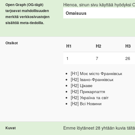
Hienoa, sinun sivu käyttää hyödyksi
Open Graph (OG-tägit)
tarjoavat mahdollisuuden
Omaisuus
merkitä verkkosivustojen
sisältöä meta-tiedoilla.
Otsikot
H1
H2
H3
1
7
26
[H1] Моє місто Франківськ
[H2] Івано-Франківськ
[H2] Цікаве
[H2] Прикарпаття
[H2] Україна та світ
[H2] Всі Новини
Emme löytäneet 28 yhtään kuvia tältä 
Kuvat