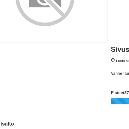
Sivus
Luotu M
Vanhentun
Pisteet5
isältö