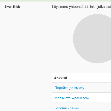
Löysimme yhteensä 44 linkit jotka sisäl
Sivun linkit
Ankkuri
Перейти до вмісту
Моє місто Франківськ
Головні новини