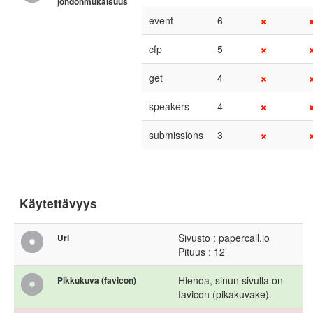
johdonmukaisuus
event
6
cfp
5
get
4
speakers
4
submissions
3
Käytettävyys
Sivusto : papercall.io
Url
Pituus : 12
Hienoa, sinun sivulla on
Pikkukuva (favicon)
favicon (pikakuvake).