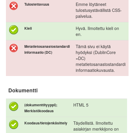
Emme löytäneet
Tulostettavuus
tulostusystävällistä CSS-
palvelua.
Hyvä. Ilmoitettu kieli on
Kieli
en.
Tämä sivu ei käytä
Metatietosanastostandardi
hyödyksi (DublinCore
informaatio (DC)
=DC)
metatietosanastostandardi
informaatiokuvausta.
Dokumentti
HTML 5
(dokumenttityyppi);
Merkistökoodaus
Täydellistä. Ilmoitettu
Koodaus/tietojenkäsittely
asiakirjan merkkijono on