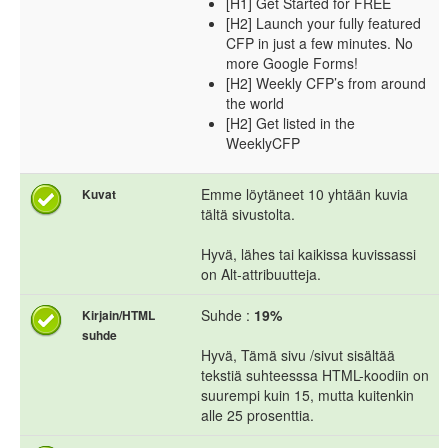
[H1] Get Started for FREE
[H2] Launch your fully featured
CFP in just a few minutes. No
more Google Forms!
[H2] Weekly CFP’s from around
the world
[H2] Get listed in the
WeeklyCFP
Emme löytäneet 10 yhtään kuvia
Kuvat
tältä sivustolta.
Hyvä, lähes tai kaikissa kuvissassi
on Alt-attribuutteja.
Suhde :
19%
Kirjain/HTML
suhde
Hyvä, Tämä sivu /sivut sisältää
tekstiä suhteesssa HTML-koodiin on
suurempi kuin 15, mutta kuitenkin
alle 25 prosenttia.