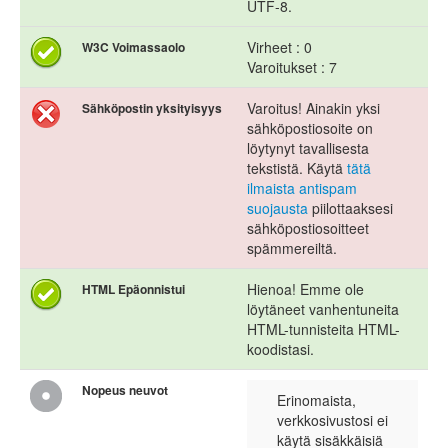
UTF-8.
Virheet : 0
W3C Voimassaolo
Varoitukset : 7
Varoitus! Ainakin yksi
Sähköpostin yksityisyys
sähköpostiosoite on
löytynyt tavallisesta
tekstistä. Käytä
tätä
ilmaista antispam
suojausta
piilottaaksesi
sähköpostiosoitteet
spämmereiltä.
Hienoa! Emme ole
HTML Epäonnistui
löytäneet vanhentuneita
HTML-tunnisteita HTML-
koodistasi.
Nopeus neuvot
Erinomaista,
verkkosivustosi ei
käytä sisäkkäisiä