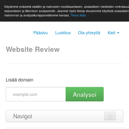
Käytämme evästeitä sisällön ja mainosten muokkaamiseen, sosiaalisten medioiden ominaisuu
tarjoamiseen ja liikenteen analysointiin. Jaamme myös tietoja sivustomme käytöstä sosiaalise
mainonnan ja analyysikumppaneidemme kanssa.
Tietoa lisää
Pääsivu
Luokitus
Ota yhteyttä
Kieli
Website Review
Lisää domain
Analysoi
Navigoi
Takaisin ylös