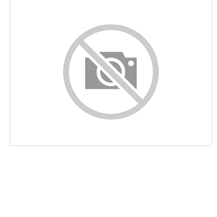
Sisältö
Linkit
Avainsanat
Käytettävyys
Dokumentti
Mobiili
Optimoi
Sivuston nopeus