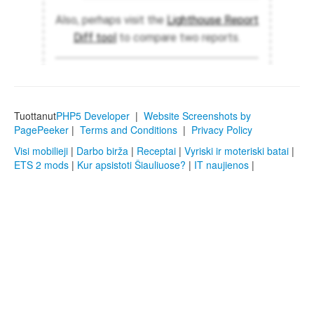
Tuottanut
PHP5 Developer
|
Website Screenshots by
PagePeeker
|
Terms and Conditions
|
Privacy Policy
Visi mobilieji
|
Darbo birža
|
Receptai
|
Vyriski ir moteriski batai
|
ETS 2 mods
|
Kur apsistoti Šiauliuose?
|
IT naujienos
|