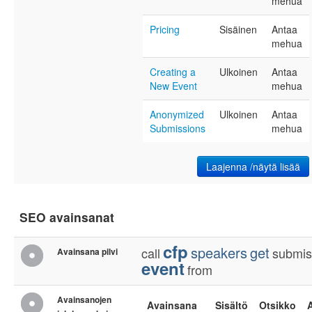
mehua
Pricing
Sisäinen
Antaa
mehua
Creating a
Ulkoinen
Antaa
New Event
mehua
Anonymized
Ulkoinen
Antaa
Submissions
mehua
Laajenna /näytä lisää
SEO avainsanat
cfp
speakers
get
call
submis
Avainsana pilvi
event
from
Avainsanojen
Avainsana
Sisältö
Otsikko