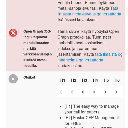
Erittäin huono. Emme löytäneen
meta -sanoja sivultasi. Käytä
Tätä
ilmaista meta-kuvaus generaattoria
lisätäksesi kuvauksen.
Tämä sivu ei käytä hyödyksi Open
Open Graph (OG-
Graph protokollaa. Tunnisteet
tägit) tarjoavat
mahdollistavat sosiaalisen
mahdollisuuden
indeksoijan paremman
merkitä
jäsentämisen. Käytä
tätä ilmaista og
verkkosivustojen
määritelmä generaattoria
sisältöä meta-
luodaksesi ne.
tiedoilla.
Otsikot
H1
H2
H3
H4
H5
H6
3
3
0
0
0
0
[H1] The easy way to manage
your call for papers
[H1] Easier CFP Management
for FREE