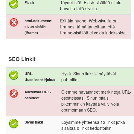
Täydellistä!, Flash-sisältöä ei ole
Flash
havaittu tällä sivulla.
Erittäin huono, Web-sivuilla on
html-dokumentti
Iframes, tämä tarkoittaa, että
sivun sisälle
Iframe-sisältöä ei voida indeksoida.
(Iframe)
SEO Linkit
Hyvä. Sinun linkkisi näyttävät
URL-
puhtailta!
Uudelleenkirjoitus
Olemme havainneet merkintöjä URL-
Alleviivaa URL-
osoitteissasi. Sinun pitäisi
osoitteet
pikemminkin käyttää väliviivoja
optimoimaan SEO.
Löysimme yhteensä 12 linkit jotka
Sivun linkit
sisältää 0 linkit tiedostoihin