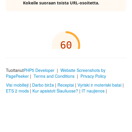
Tuottanut
PHP5 Developer
|
Website Screenshots by
PagePeeker
|
Terms and Conditions
|
Privacy Policy
Visi mobilieji
|
Darbo birža
|
Receptai
|
Vyriski ir moteriski batai
|
ETS 2 mods
|
Kur apsistoti Šiauliuose?
|
IT naujienos
|