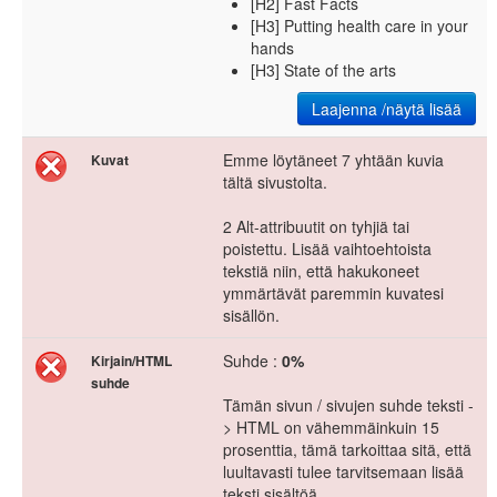
[H2] Fast Facts
[H3] Putting health care in your
hands
[H3] State of the arts
Laajenna /näytä lisää
Emme löytäneet 7 yhtään kuvia
Kuvat
tältä sivustolta.
2 Alt-attribuutit on tyhjiä tai
poistettu. Lisää vaihtoehtoista
tekstiä niin, että hakukoneet
ymmärtävät paremmin kuvatesi
sisällön.
Suhde :
0%
Kirjain/HTML
suhde
Tämän sivun / sivujen suhde teksti -
> HTML on vähemmäinkuin 15
prosenttia, tämä tarkoittaa sitä, että
luultavasti tulee tarvitsemaan lisää
teksti sisältöä.