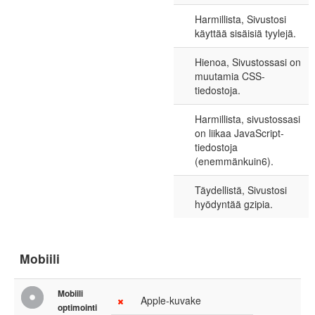
Harmillista, Sivustosi
käyttää sisäisiä tyylejä.
Hienoa, Sivustossasi on
muutamia CSS-
tiedostoja.
Harmillista, sivustossasi
on liikaa JavaScript-
tiedostoja
(enemmänkuin6).
Täydellistä, Sivustosi
hyödyntää gzipia.
Mobiili
Mobiili
Apple-kuvake
optimointi