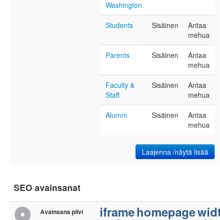
Washington
Students
Sisäinen
Antaa
mehua
Parents
Sisäinen
Antaa
mehua
Faculty &
Sisäinen
Antaa
Staff
mehua
Alumni
Sisäinen
Antaa
mehua
Laajenna /näytä lisää
SEO avainsanat
iframe
homepage
wid
Avainsana pilvi