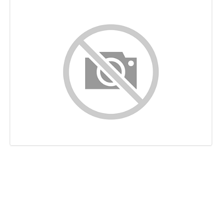
Sisältö
Linkit
Avainsanat
Käytettävyys
Dokumentti
Mobiili
Optimoi
Sivuston nopeus