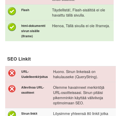
Täydellistä!, Flash-sisältöä ei ole
Flash
havaittu tällä sivulla.
Hienoa, Tällä sivulla ei ole Iframeja.
html-dokumentti
sivun sisälle
(Iframe)
SEO Linkit
Huono. Sinun linkeissä on
URL-
hakulauseke (QueryString).
Uudelleenkirjoitus
Olemme havainneet merkintöjä
Alleviivaa URL-
URL-osoitteissasi. Sinun pitäisi
osoitteet
pikemminkin käyttää väliviivoja
optimoimaan SEO.
Löysimme yhteensä 80 linkit jotka
Sivun linkit