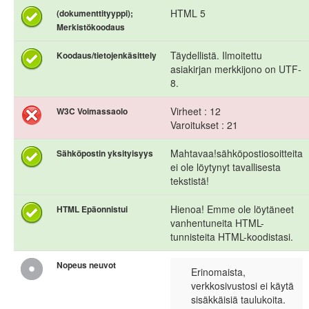
HTML 5
(dokumenttityyppi);
Merkistökoodaus
Täydellistä. Ilmoitettu
Koodaus/tietojenkäsittely
asiakirjan merkkijono on UTF-
8.
Virheet : 12
W3C Voimassaolo
Varoitukset : 21
Mahtavaa!sähköpostiosoitteita
Sähköpostin yksityisyys
ei ole löytynyt tavallisesta
tekstistä!
Hienoa! Emme ole löytäneet
HTML Epäonnistui
vanhentuneita HTML-
tunnisteita HTML-koodistasi.
Nopeus neuvot
Erinomaista,
verkkosivustosi ei käytä
sisäkkäisiä taulukoita.