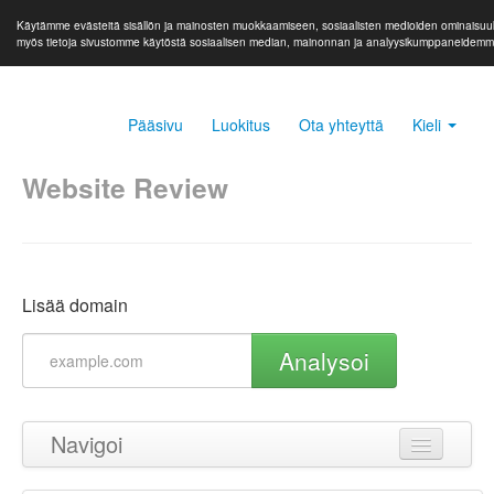
Käytämme evästeitä sisällön ja mainosten muokkaamiseen, sosiaalisten medioiden ominaisuuks
myös tietoja sivustomme käytöstä sosiaalisen median, mainonnan ja analyysikumppaneidem
Pääsivu
Luokitus
Ota yhteyttä
Kieli
Website Review
Lisää domain
Analysoi
Navigoi
Takaisin ylös