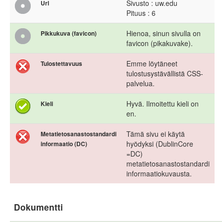
Sivusto : uw.edu
Url
Pituus : 6
Hienoa, sinun sivulla on
Pikkukuva (favicon)
favicon (pikakuvake).
Emme löytäneet
Tulostettavuus
tulostusystävällistä CSS-
palvelua.
Hyvä. Ilmoitettu kieli on
Kieli
en.
Tämä sivu ei käytä
Metatietosanastostandardi
hyödyksi (DublinCore
informaatio (DC)
=DC)
metatietosanastostandardi
informaatiokuvausta.
Dokumentti