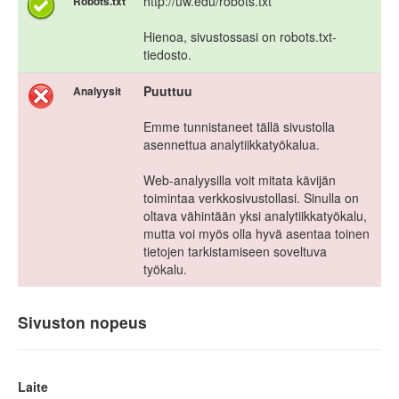
http://uw.edu/robots.txt
Robots.txt
Hienoa, sivustossasi on robots.txt-
tiedosto.
Puuttuu
Analyysit
Emme tunnistaneet tällä sivustolla
asennettua analytiikkatyökalua.
Web-analyysilla voit mitata kävijän
toimintaa verkkosivustollasi. Sinulla on
oltava vähintään yksi analytiikkatyökalu,
mutta voi myös olla hyvä asentaa toinen
tietojen tarkistamiseen soveltuva
työkalu.
Sivuston nopeus
Laite