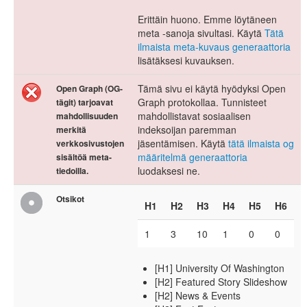
Erittäin huono. Emme löytäneen
meta -sanoja sivultasi. Käytä
Tätä
ilmaista meta-kuvaus generaattoria
lisätäksesi kuvauksen.
Tämä sivu ei käytä hyödyksi Open
Open Graph (OG-
Graph protokollaa. Tunnisteet
tägit) tarjoavat
mahdollistavat sosiaalisen
mahdollisuuden
indeksoijan paremman
merkitä
jäsentämisen. Käytä
tätä ilmaista og
verkkosivustojen
määritelmä generaattoria
sisältöä meta-
luodaksesi ne.
tiedoilla.
Otsikot
H1
H2
H3
H4
H5
H6
1
3
10
1
0
0
[H1] University Of Washington
[H2] Featured Story Slideshow
[H2] News & Events