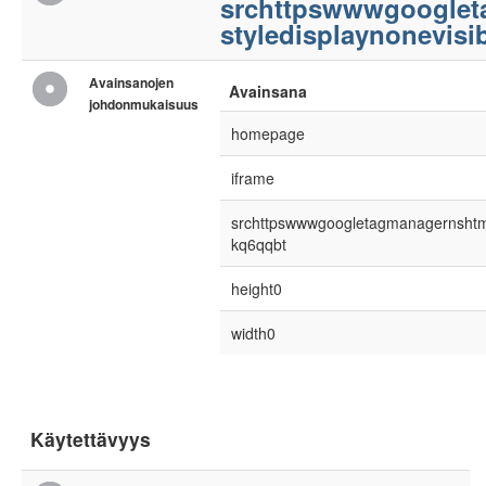
srchttpswwwgooglet
styledisplaynonevisib
Avainsanojen
Avainsana
johdonmukaisuus
homepage
iframe
srchttpswwwgoogletagmanagernshtm
kq6qqbt
height0
width0
Käytettävyys