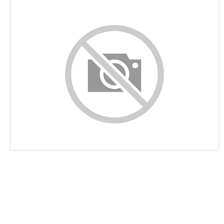
Sisältö
Linkit
Avainsanat
Käytettävyys
Dokumentti
Mobiili
Optimoi
Sivuston nopeus