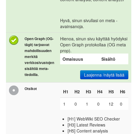
Hyvä, sinun sivullasi on meta -
avainsanoja.
Hienoa, sinun sivu käyttää hyödyksi
Open Graph (OG-
Open Graph protokollaa (OG meta
tägit) tarjoavat
prop).
mahdollisuuden
merkitä
Omaisuus
Sisältö
verkkosivustojen
sisältöä meta-
tiedoilla.
Laajenna /näytä lisää
Otsikot
H1
H2
H3
H4
H5
H6
1
0
1
0
12
0
[H1] WebWiki SEO Checker
[H3] Latest Reviews
[H5] Content analysis