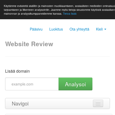
Käytämme evästeitä sisällön ja mainosten muokkaamiseen, sosiaalisten medioiden ominaisuu
tarjoamiseen ja liikenteen analysointiin. Jaamme myös tietoja sivustomme käytöstä sosiaalise
mainonnan ja analyysikumppaneidemme kanssa.
Tietoa lisää
Pääsivu
Luokitus
Ota yhteyttä
Kieli
Website Review
Lisää domain
Analysoi
Navigoi
Takaisin ylös