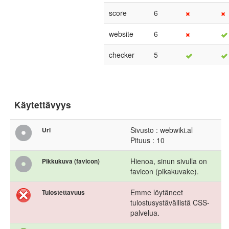
score
6
website
6
checker
5
Käytettävyys
Sivusto : webwiki.al
Url
Pituus : 10
Hienoa, sinun sivulla on
Pikkukuva (favicon)
favicon (pikakuvake).
Emme löytäneet
Tulostettavuus
tulostusystävällistä CSS-
palvelua.