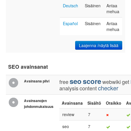
Deutsch
Sisäinen
Antaa
mehua
Español
Sisäinen
Antaa
mehua
Laajenna /näytä lisää
SEO avainsanat
seo
score
free
webwiki
get
Avainsana pilvi
checker
analysis
content
Avainsanojen
Avainsana
Sisältö
Otsikko
Av
johdonmukaisuus
review
7
seo
7