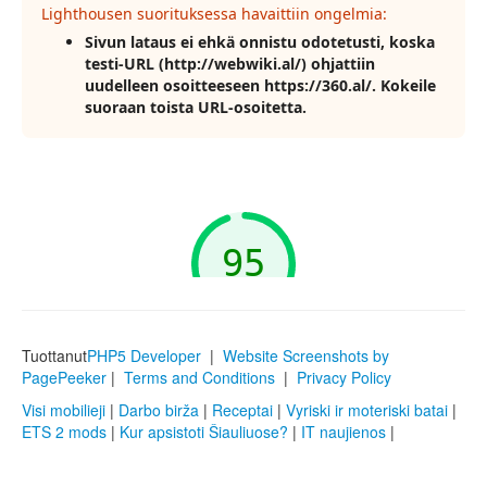
Tuottanut
PHP5 Developer
|
Website Screenshots by
PagePeeker
|
Terms and Conditions
|
Privacy Policy
Visi mobilieji
|
Darbo birža
|
Receptai
|
Vyriski ir moteriski batai
|
ETS 2 mods
|
Kur apsistoti Šiauliuose?
|
IT naujienos
|