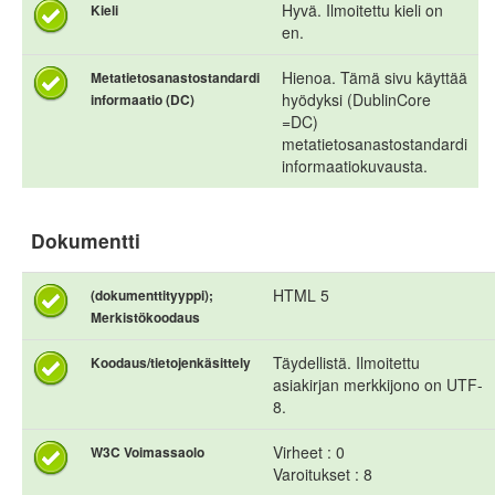
Hyvä. Ilmoitettu kieli on
Kieli
en.
Hienoa. Tämä sivu käyttää
Metatietosanastostandardi
hyödyksi (DublinCore
informaatio (DC)
=DC)
metatietosanastostandardi
informaatiokuvausta.
Dokumentti
HTML 5
(dokumenttityyppi);
Merkistökoodaus
Täydellistä. Ilmoitettu
Koodaus/tietojenkäsittely
asiakirjan merkkijono on UTF-
8.
Virheet : 0
W3C Voimassaolo
Varoitukset : 8