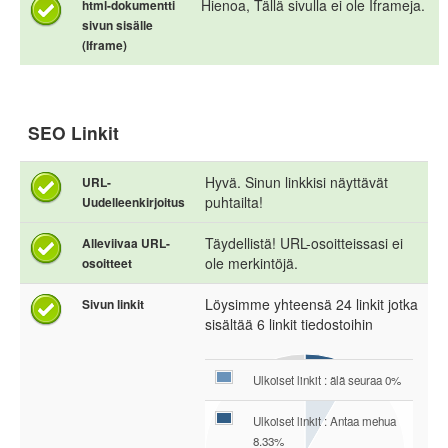
Hienoa, Tällä sivulla ei ole Iframeja.
html-dokumentti
sivun sisälle
(Iframe)
SEO Linkit
Hyvä. Sinun linkkisi näyttävät
URL-
puhtailta!
Uudelleenkirjoitus
Täydellistä! URL-osoitteissasi ei
Alleviivaa URL-
ole merkintöjä.
osoitteet
Löysimme yhteensä 24 linkit jotka
Sivun linkit
sisältää 6 linkit tiedostoihin
Ulkoiset linkit : älä seuraa 0%
Ulkoiset linkit : Antaa mehua
8.33%