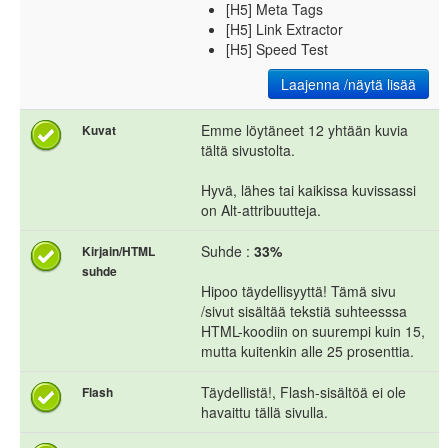
[H5] Meta Tags
[H5] Link Extractor
[H5] Speed Test
Laajenna /näytä lisää
Emme löytäneet 12 yhtään kuvia
Kuvat
tältä sivustolta.
Hyvä, lähes tai kaikissa kuvissassi
on Alt-attribuutteja.
Suhde :
33%
Kirjain/HTML
suhde
Hipoo täydellisyyttä! Tämä sivu
/sivut sisältää tekstiä suhteesssa
HTML-koodiin on suurempi kuin 15,
mutta kuitenkin alle 25 prosenttia.
Täydellistä!, Flash-sisältöä ei ole
Flash
havaittu tällä sivulla.