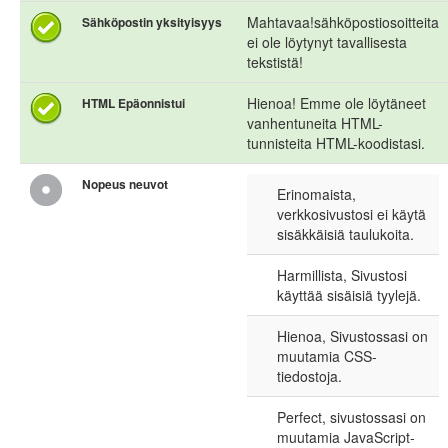
Mahtavaa!sähköpostiosoitteita
Sähköpostin yksityisyys
ei ole löytynyt tavallisesta
tekstistä!
Hienoa! Emme ole löytäneet
HTML Epäonnistui
vanhentuneita HTML-
tunnisteita HTML-koodistasi.
Nopeus neuvot
Erinomaista,
verkkosivustosi ei käytä
sisäkkäisiä taulukoita.
Harmillista, Sivustosi
käyttää sisäisiä tyylejä.
Hienoa, Sivustossasi on
muutamia CSS-
tiedostoja.
Perfect, sivustossasi on
muutamia JavaScript-