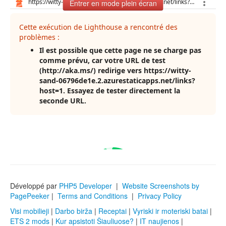
Entrer en mode plein écran
Développé par
PHP5 Developer
|
Website Screenshots by
PagePeeker
|
Terms and Conditions
|
Privacy Policy
Visi mobilieji
|
Darbo birža
|
Receptai
|
Vyriski ir moteriski batai
|
ETS 2 mods
|
Kur apsistoti Šiauliuose?
|
IT naujienos
|