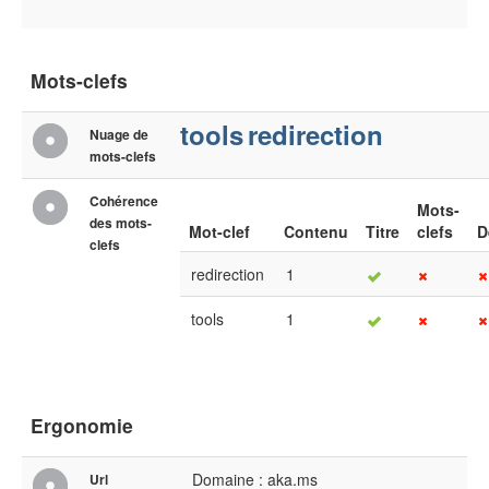
Mots-clefs
tools
redirection
Nuage de
mots-clefs
Cohérence
Mots-
des mots-
Mot-clef
Contenu
Titre
clefs
D
clefs
redirection
1
tools
1
Ergonomie
Domaine : aka.ms
Url