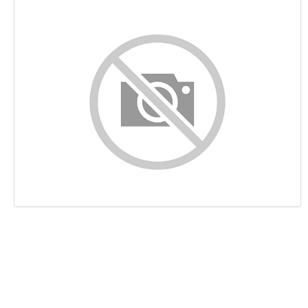
Contenu
Liens
Mots-clefs
Ergonomie
Document
Mobile
Optimisation
PageSpeed Insights